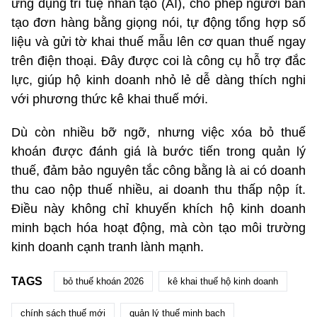
ứng dụng trí tuệ nhân tạo (AI), cho phép người bán
tạo đơn hàng bằng giọng nói, tự động tổng hợp số
liệu và gửi tờ khai thuế mẫu lên cơ quan thuế ngay
trên điện thoại. Đây được coi là công cụ hỗ trợ đắc
lực, giúp hộ kinh doanh nhỏ lẻ dễ dàng thích nghi
với phương thức kê khai thuế mới.
Dù còn nhiều bỡ ngỡ, nhưng việc xóa bỏ thuế
khoán được đánh giá là bước tiến trong quản lý
thuế, đảm bảo nguyên tắc công bằng là ai có doanh
thu cao nộp thuế nhiều, ai doanh thu thấp nộp ít.
Điều này không chỉ khuyến khích hộ kinh doanh
minh bạch hóa hoạt động, mà còn tạo môi trường
kinh doanh cạnh tranh lành mạnh.
TAGS
bỏ thuế khoán 2026
kê khai thuế hộ kinh doanh
chính sách thuế mới
quản lý thuế minh bạch