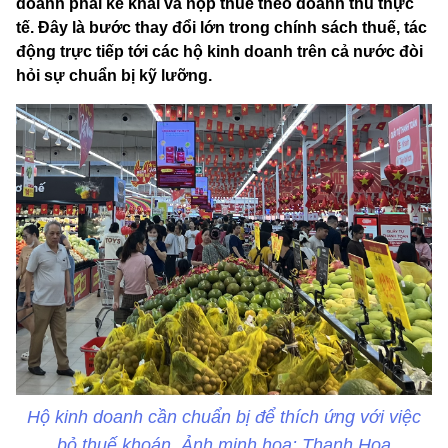
doanh phải kê khai và nộp thuế theo doanh thu thực
tế. Đây là bước thay đổi lớn trong chính sách thuế, tác
động trực tiếp tới các hộ kinh doanh trên cả nước đòi
hỏi sự chuẩn bị kỹ lưỡng.
Hộ kinh doanh cần chuẩn bị để thích ứng với việc
bỏ thuế khoán. Ảnh minh hoạ: Thanh Hoa