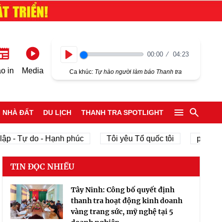
00:00
04:23
Play
o in
Media
Ca khúc:
Tự hào người làm báo Thanh tra
NHÀ ĐẤT
DU LỊCH
THANH TRA SPOTLIGHT
ập - Tự do - Hạnh phúc
Tôi yêu Tổ quốc tôi
phát tri
TIN ĐỌC NHIỀU
Tây Ninh: Công bố quyết định
thanh tra hoạt động kinh doanh
vàng trang sức, mỹ nghệ tại 5