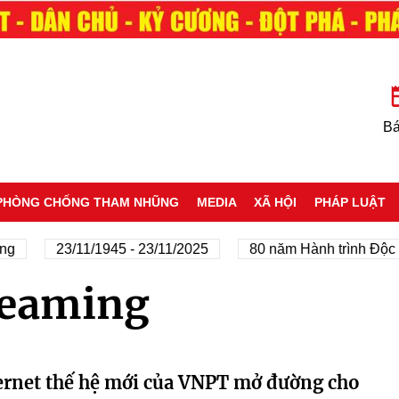
Bá
PHÒNG CHỐNG THAM NHŨNG
MEDIA
XÃ HỘI
PHÁP LUẬT
g
23/11/1945 - 23/11/2025
80 năm Hành trình Độc l
reaming
ernet thế hệ mới của VNPT mở đường cho