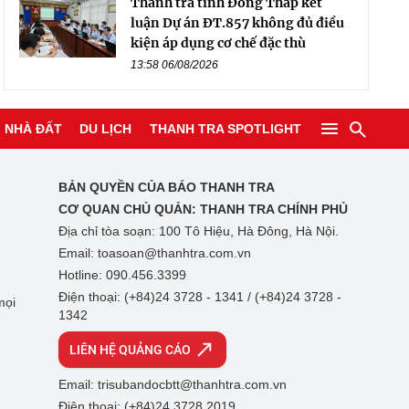
Thanh tra tỉnh Đồng Tháp kết
luận Dự án ĐT.857 không đủ điều
kiện áp dụng cơ chế đặc thù
13:58 06/08/2026
NHÀ ĐẤT
DU LỊCH
THANH TRA SPOTLIGHT
BẢN QUYỀN CỦA BÁO THANH TRA
CƠ QUAN CHỦ QUẢN:
THANH TRA CHÍNH PHỦ
Địa chỉ tòa soạn: 100 Tô Hiệu, Hà Đông, Hà Nội.
Email: toasoan@thanhtra.com.vn
Hotline: 090.456.3399
Điện thoại: (+84)24 3728 - 1341 / (+84)24 3728 -
mọi
1342
LIÊN HỆ QUẢNG CÁO
Email: trisubandocbtt@thanhtra.com.vn
Điện thoại: (+84)24 3728 2019