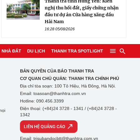
Thanh tra tỉnh Hưng Yên: Kiến
nghị thu hồi đất, giấy chứng nhận
đầu tư dự án Cửa hàng xăng dầu
Hải Nam
16:28 05/08/2026
NHÀ ĐẤT
DU LỊCH
THANH TRA SPOTLIGHT
BẢN QUYỀN CỦA BÁO THANH TRA
CƠ QUAN CHỦ QUẢN:
THANH TRA CHÍNH PHỦ
Địa chỉ tòa soạn: 100 Tô Hiệu, Hà Đông, Hà Nội.
Email: toasoan@thanhtra.com.vn
Hotline: 090.456.3399
Điện thoại: (+84)24 3728 - 1341 / (+84)24 3728 -
mọi
1342
LIÊN HỆ QUẢNG CÁO
Email: trisubandocbtt@thanhtra.com.vn