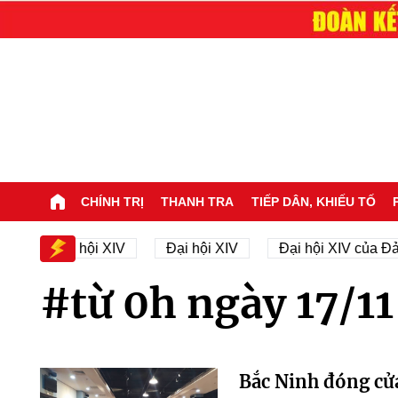
CHÍNH TRỊ
THANH TRA
TIẾP DÂN, KHIẾU TỐ
ân sự Đại hội XIV
Đại hội XIV
Đại hội XIV của Đả
#từ 0h ngày 17/11
Bắc Ninh đóng cửa