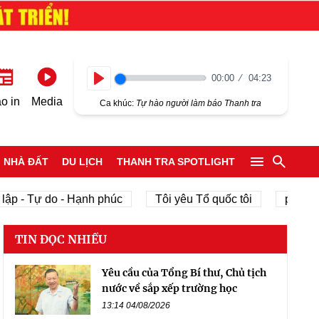
00:00
04:23
Play
o in
Media
Ca khúc:
Tự hào người làm báo Thanh tra
NHÀ ĐẤT
DU LỊCH
THANH TRA SPOTLIGHT
ập - Tự do - Hạnh phúc
Tôi yêu Tổ quốc tôi
phát tri
TIN ĐỌC NHIỀU
Yêu cầu của Tổng Bí thư, Chủ tịch
nước về sắp xếp trường học
13:14 04/08/2026