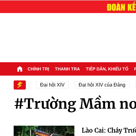
CHÍNH TRỊ
THANH TRA
TIẾP DÂN, KHIẾU TỐ
ại hội XIV
Đại hội XIV
Đại hội XIV của Đảng
#Trường Mầm n
Lào Cai: Cháy Tr