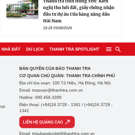
Thanh tra tỉnh Hưng Yên: Kiến
nghị thu hồi đất, giấy chứng nhận
đầu tư dự án Cửa hàng xăng dầu
Hải Nam
16:28 05/08/2026
NHÀ ĐẤT
DU LỊCH
THANH TRA SPOTLIGHT
BẢN QUYỀN CỦA BÁO THANH TRA
CƠ QUAN CHỦ QUẢN:
THANH TRA CHÍNH PHỦ
Địa chỉ tòa soạn: 100 Tô Hiệu, Hà Đông, Hà Nội.
Email: toasoan@thanhtra.com.vn
Hotline: 090.456.3399
Điện thoại: (+84)24 3728 - 1341 / (+84)24 3728 -
mọi
1342
LIÊN HỆ QUẢNG CÁO
Email: trisubandocbtt@thanhtra.com.vn