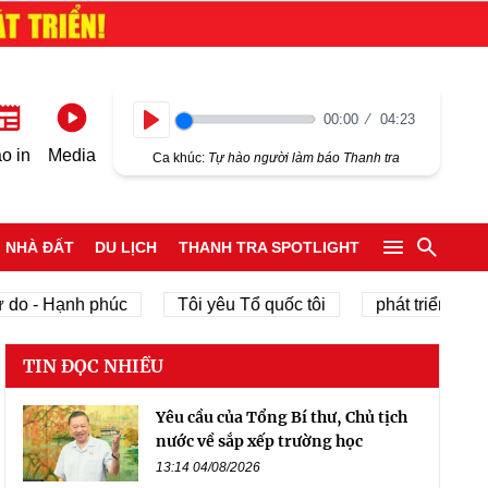
00:00
04:23
Play
o in
Media
Ca khúc:
Tự hào người làm báo Thanh tra
NHÀ ĐẤT
DU LỊCH
THANH TRA SPOTLIGHT
 do - Hạnh phúc
Tôi yêu Tổ quốc tôi
phát triển kinh 
TIN ĐỌC NHIỀU
Yêu cầu của Tổng Bí thư, Chủ tịch
nước về sắp xếp trường học
13:14 04/08/2026