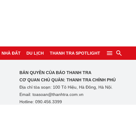
NHÀ ĐẤT
DU LỊCH
THANH TRA SPOTLIGHT
BẢN QUYỀN CỦA BÁO THANH TRA
CƠ QUAN CHỦ QUẢN:
THANH TRA CHÍNH PHỦ
Địa chỉ tòa soạn: 100 Tô Hiệu, Hà Đông, Hà Nội.
Email: toasoan@thanhtra.com.vn
Hotline: 090.456.3399
Điện thoại: (+84)24 3728 - 1341 / (+84)24 3728 -
mọi
1342
LIÊN HỆ QUẢNG CÁO