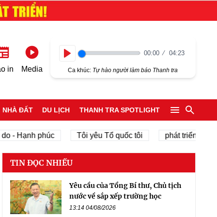
00:00
04:23
Play
o in
Media
Ca khúc:
Tự hào người làm báo Thanh tra
NHÀ ĐẤT
DU LỊCH
THANH TRA SPOTLIGHT
 - Hạnh phúc
Tôi yêu Tổ quốc tôi
phát triển kinh tế 
TIN ĐỌC NHIỀU
Yêu cầu của Tổng Bí thư, Chủ tịch
nước về sắp xếp trường học
13:14 04/08/2026