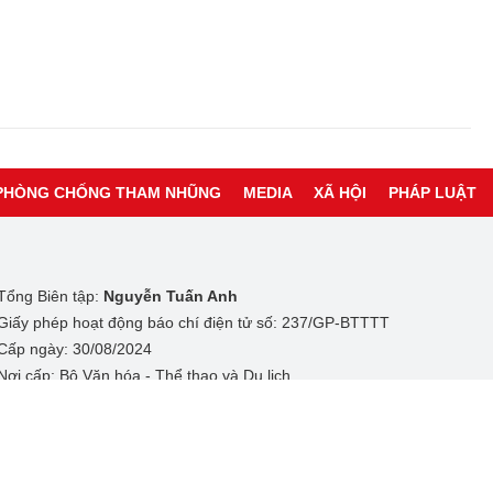
PHÒNG CHỐNG THAM NHŨNG
MEDIA
XÃ HỘI
PHÁP LUẬT
Tổng Biên tập:
Nguyễn Tuấn Anh
Giấy phép hoạt động báo chí điện tử số: 237/GP-BTTTT
Cấp ngày: 30/08/2024
Nơi cấp: Bộ Văn hóa - Thể thao và Du lịch
© 2005-2026 Bản quyền thuộc về Báo Thanh tra. Cấm sao chép dưới 
hình thức nếu không có sự chấp thuận bằng văn bản.
© Copyright 2025 Báo Thanh tra, All rights reserved
® Báo Thanh tra giữ bản quyền nội dung trên website này