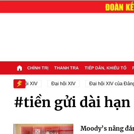
CHÍNH TRỊ
THANH TRA
TIẾP DÂN, KHIẾU TỐ
 sự Đại hội XIV
Đại hội XIV
Đại hội XIV của Đảng
#tiền gửi dài hạn 
Moody’s nâng đán