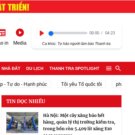
00:00
04:23
Play
o in
Media
Ca khúc:
Tự hào người làm báo Thanh tra
NHÀ ĐẤT
DU LỊCH
THANH TRA SPOTLIGHT
 - Tự do - Hạnh phúc
Tôi yêu Tổ quốc tôi
phát triển
TIN ĐỌC NHIỀU
Hà Nội: Một cây xăng báo hết
hàng, quản lý thị trường kiểm tra,
trong bồn còn 5.409 lít xăng E10