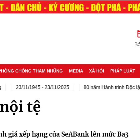
Bá
PHÒNG CHỐNG THAM NHŨNG
MEDIA
XÃ HỘI
PHÁP LUẬT
23/11/1945 - 23/11/2025
80 năm Hành trình Độc lập
nội tệ
h giá xếp hạng của SeABank lên mức Ba3