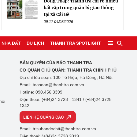
Đồng Tháp: Thanh tra chỉ rõ nhiều
bất cập trong quản lý giao thông
tại xã Cái Bè
09:17 04/08/2026
NHÀ ĐẤT
DU LỊCH
THANH TRA SPOTLIGHT
BẢN QUYỀN CỦA BÁO THANH TRA
CƠ QUAN CHỦ QUẢN:
THANH TRA CHÍNH PHỦ
Địa chỉ tòa soạn: 100 Tô Hiệu, Hà Đông, Hà Nội.
Email: toasoan@thanhtra.com.vn
Hotline: 090.456.3399
Điện thoại: (+84)24 3728 - 1341 / (+84)24 3728 -
mọi
1342
LIÊN HỆ QUẢNG CÁO
Email: trisubandocbtt@thanhtra.com.vn
Điện thoại: (+84)24 3728 2019