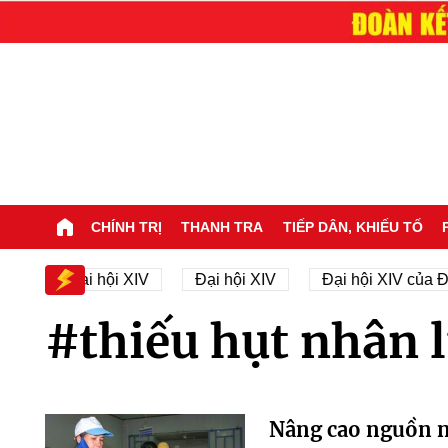
CHÍNH TRỊ
THANH TRA
TIẾP DÂN, KHIẾU TỐ
Nhân sự Đại hội XIV
Đại hội XIV
Đại hội XIV của Đ
#thiếu hụt nhân l
Nâng cao nguồn nh