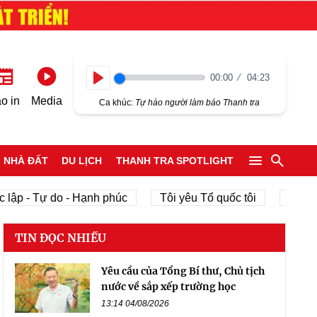
00:00
04:23
Play
o in
Media
Ca khúc:
Tự hào người làm báo Thanh tra
NHÀ ĐẤT
DU LỊCH
THANH TRA SPOTLIGHT
lập - Tự do - Hạnh phúc
Tôi yêu Tổ quốc tôi
phát tr
TIN ĐỌC NHIỀU
Yêu cầu của Tổng Bí thư, Chủ tịch
nước về sắp xếp trường học
13:14 04/08/2026