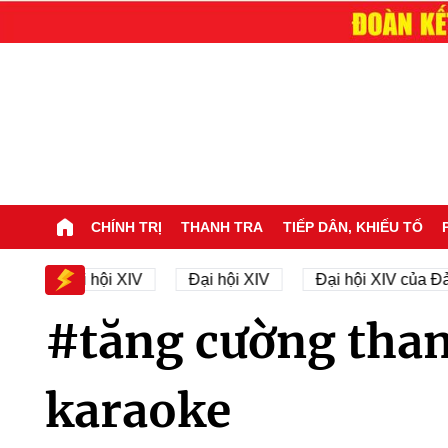
CHÍNH TRỊ
THANH TRA
TIẾP DÂN, KHIẾU TỐ
hân sự Đại hội XIV
Đại hội XIV
Đại hội XIV của Đả
#tăng cường thanh
karaoke