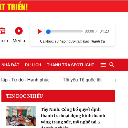
00:00
04:23
Play
o in
Media
Ca khúc:
Tự hào người làm báo Thanh tra
NHÀ ĐẤT
DU LỊCH
THANH TRA SPOTLIGHT
lập - Tự do - Hạnh phúc
Tôi yêu Tổ quốc tôi
phát tri
TIN ĐỌC NHIỀU
Tây Ninh: Công bố quyết định
thanh tra hoạt động kinh doanh
vàng trang sức, mỹ nghệ tại 5