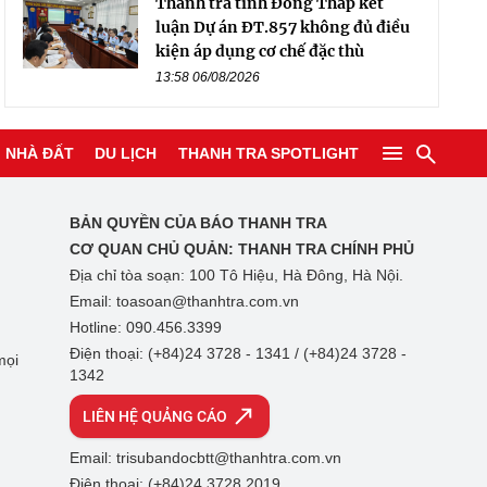
Thanh tra tỉnh Đồng Tháp kết
luận Dự án ĐT.857 không đủ điều
kiện áp dụng cơ chế đặc thù
13:58 06/08/2026
NHÀ ĐẤT
DU LỊCH
THANH TRA SPOTLIGHT
BẢN QUYỀN CỦA BÁO THANH TRA
CƠ QUAN CHỦ QUẢN:
THANH TRA CHÍNH PHỦ
Địa chỉ tòa soạn: 100 Tô Hiệu, Hà Đông, Hà Nội.
Email: toasoan@thanhtra.com.vn
Hotline: 090.456.3399
Điện thoại: (+84)24 3728 - 1341 / (+84)24 3728 -
mọi
1342
LIÊN HỆ QUẢNG CÁO
Email: trisubandocbtt@thanhtra.com.vn
Điện thoại: (+84)24 3728 2019