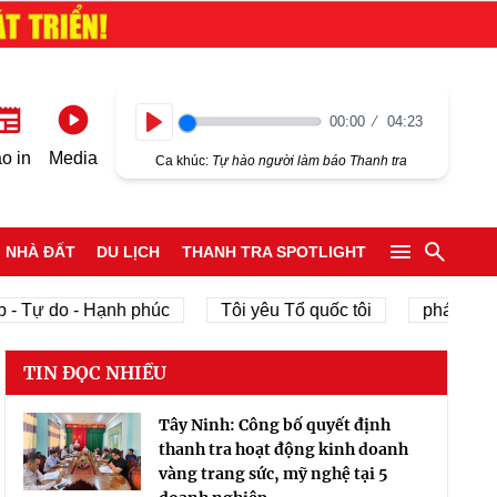
00:00
04:23
Play
o in
Media
Ca khúc:
Tự hào người làm báo Thanh tra
NHÀ ĐẤT
DU LỊCH
THANH TRA SPOTLIGHT
 Tự do - Hạnh phúc
Tôi yêu Tổ quốc tôi
phát triển k
TIN ĐỌC NHIỀU
Tây Ninh: Công bố quyết định
thanh tra hoạt động kinh doanh
vàng trang sức, mỹ nghệ tại 5