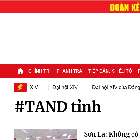
CHÍNH TRỊ
THANH TRA
TIẾP DÂN, KHIẾU TỐ
sự Đại hội XIV
Đại hội XIV
Đại hội XIV của Đảng
#TAND tỉnh
Sơn La: Không có 