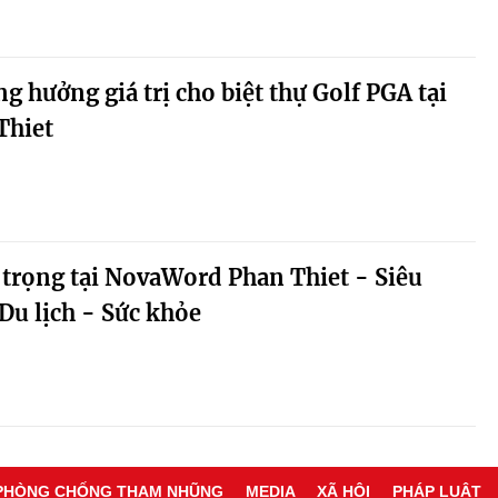
g hưởng giá trị cho biệt thự Golf PGA tại
Thiet
g trọng tại NovaWord Phan Thiet - Siêu
Du lịch - Sức khỏe
PHÒNG CHỐNG THAM NHŨNG
MEDIA
XÃ HỘI
PHÁP LUẬT