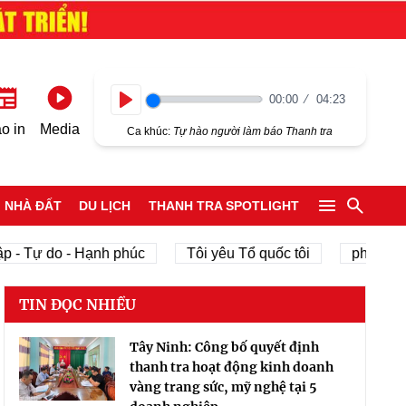
00:00
04:23
Play
o in
Media
Ca khúc:
Tự hào người làm báo Thanh tra
NHÀ ĐẤT
DU LỊCH
THANH TRA SPOTLIGHT
 - Tự do - Hạnh phúc
Tôi yêu Tổ quốc tôi
phát triển 
TIN ĐỌC NHIỀU
Tây Ninh: Công bố quyết định
thanh tra hoạt động kinh doanh
vàng trang sức, mỹ nghệ tại 5