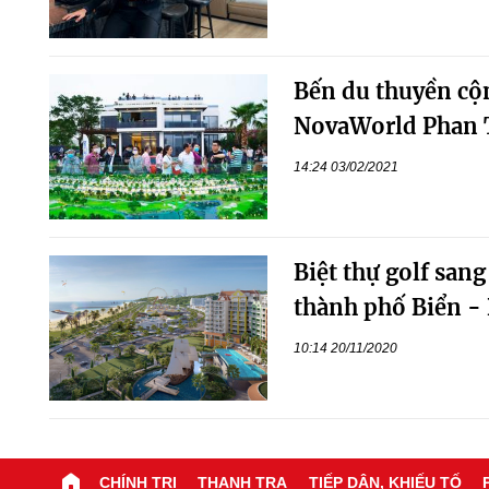
Bến du thuyền cộn
NovaWorld Phan 
14:24 03/02/2021
Biệt thự golf san
thành phố Biển - 
10:14 20/11/2020
CHÍNH TRỊ
THANH TRA
TIẾP DÂN, KHIẾU TỐ