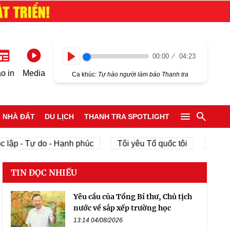
00:00
04:23
Play
o in
Media
Ca khúc:
Tự hào người làm báo Thanh tra
NHÀ ĐẤT
DU LỊCH
THANH TRA SPOTLIGHT
 lập - Tự do - Hạnh phúc
Tôi yêu Tổ quốc tôi
phát tr
TIN ĐỌC NHIỀU
Yêu cầu của Tổng Bí thư, Chủ tịch
nước về sắp xếp trường học
13:14 04/08/2026