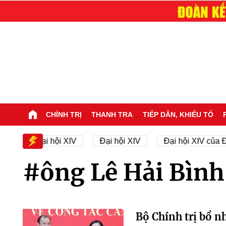
CHÍNH TRỊ
THANH TRA
TIẾP DÂN, KHIẾU TỐ
Nhân sự Đại hội XIV
Đại hội XIV
Đại hội XIV của Đ
#ông Lê Hải Bình
Bộ Chính trị bổ n