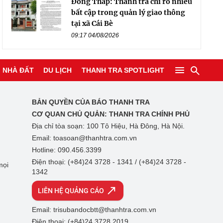
Đồng Tháp: Thanh tra chỉ rõ nhiều
bất cập trong quản lý giao thông
tại xã Cái Bè
09:17 04/08/2026
NHÀ ĐẤT
DU LỊCH
THANH TRA SPOTLIGHT
BẢN QUYỀN CỦA BÁO THANH TRA
CƠ QUAN CHỦ QUẢN:
THANH TRA CHÍNH PHỦ
Địa chỉ tòa soạn: 100 Tô Hiệu, Hà Đông, Hà Nội.
Email: toasoan@thanhtra.com.vn
Hotline: 090.456.3399
Điện thoại: (+84)24 3728 - 1341 / (+84)24 3728 -
mọi
1342
LIÊN HỆ QUẢNG CÁO
Email: trisubandocbtt@thanhtra.com.vn
Điện thoại: (+84)24 3728 2019