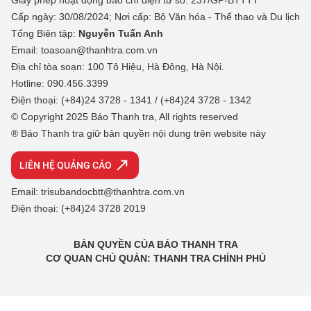
Giấy phép hoạt động báo chí điện tử số: 237/GP-BTTTT
Cấp ngày: 30/08/2024; Nơi cấp: Bộ Văn hóa - Thể thao và Du lịch
Tổng Biên tập:
Nguyễn Tuấn Anh
Email: toasoan@thanhtra.com.vn
Địa chỉ tòa soạn: 100 Tô Hiệu, Hà Đông, Hà Nội.
Hotline: 090.456.3399
Điện thoại: (+84)24 3728 - 1341 / (+84)24 3728 - 1342
© Copyright 2025 Báo Thanh tra, All rights reserved
® Báo Thanh tra giữ bản quyền nội dung trên website này
LIÊN HỆ QUẢNG CÁO
Email: trisubandocbtt@thanhtra.com.vn
Điện thoại: (+84)24 3728 2019
BẢN QUYỀN CỦA BÁO THANH TRA
CƠ QUAN CHỦ QUẢN: THANH TRA CHÍNH PHỦ