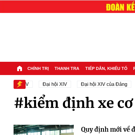
CHÍNH TRỊ
THANH TRA
TIẾP DÂN, KHIẾU TỐ
 Đại hội XIV
Đại hội XIV
Đại hội XIV của Đảng
#kiểm định xe cơ 
Quy định mới về đ