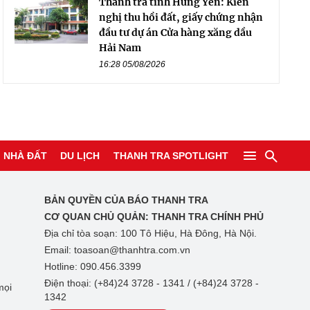
Thanh tra tỉnh Hưng Yên: Kiến
nghị thu hồi đất, giấy chứng nhận
đầu tư dự án Cửa hàng xăng dầu
Hải Nam
16:28 05/08/2026
NHÀ ĐẤT
DU LỊCH
THANH TRA SPOTLIGHT
BẢN QUYỀN CỦA BÁO THANH TRA
CƠ QUAN CHỦ QUẢN:
THANH TRA CHÍNH PHỦ
Địa chỉ tòa soạn: 100 Tô Hiệu, Hà Đông, Hà Nội.
Email: toasoan@thanhtra.com.vn
Hotline: 090.456.3399
Điện thoại: (+84)24 3728 - 1341 / (+84)24 3728 -
mọi
1342