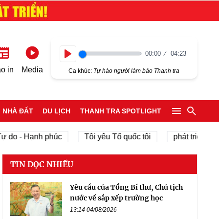
00:00
04:23
Play
o in
Media
Ca khúc:
Tự hào người làm báo Thanh tra
NHÀ ĐẤT
DU LỊCH
THANH TRA SPOTLIGHT
ự do - Hạnh phúc
Tôi yêu Tổ quốc tôi
phát triển kinh
TIN ĐỌC NHIỀU
Yêu cầu của Tổng Bí thư, Chủ tịch
nước về sắp xếp trường học
13:14 04/08/2026