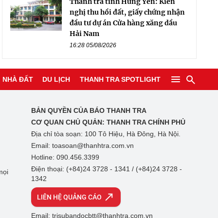
Thanh tra tỉnh Hưng Yên: Kiến
nghị thu hồi đất, giấy chứng nhận
đầu tư dự án Cửa hàng xăng dầu
Hải Nam
16:28 05/08/2026
NHÀ ĐẤT
DU LỊCH
THANH TRA SPOTLIGHT
BẢN QUYỀN CỦA BÁO THANH TRA
CƠ QUAN CHỦ QUẢN:
THANH TRA CHÍNH PHỦ
Địa chỉ tòa soạn: 100 Tô Hiệu, Hà Đông, Hà Nội.
Email: toasoan@thanhtra.com.vn
Hotline: 090.456.3399
Điện thoại: (+84)24 3728 - 1341 / (+84)24 3728 -
mọi
1342
LIÊN HỆ QUẢNG CÁO
Email: trisubandocbtt@thanhtra.com.vn