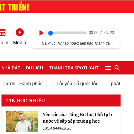
00:00
04:23
Play
o in
Media
Ca khúc:
Tự hào người làm báo Thanh tra
NHÀ ĐẤT
DU LỊCH
THANH TRA SPOTLIGHT
 Tự do - Hạnh phúc
Tôi yêu Tổ quốc tôi
phát triển k
TIN ĐỌC NHIỀU
Yêu cầu của Tổng Bí thư, Chủ tịch
nước về sắp xếp trường học
13:14 04/08/2026