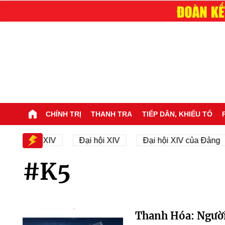
CHÍNH TRỊ
THANH TRA
TIẾP DÂN, KHIẾU TỐ
sự Đại hội XIV
Đại hội XIV
Đại hội XIV của Đảng
#K5
Thanh Hóa: Người 