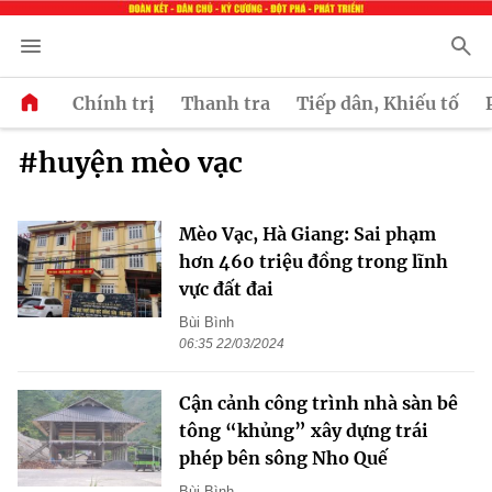
Chính trị
Thanh tra
Tiếp dân, Khiếu tố
#huyện mèo vạc
Mèo Vạc, Hà Giang: Sai phạm
hơn 460 triệu đồng trong lĩnh
vực đất đai
Bùi Bình
06:35 22/03/2024
Cận cảnh công trình nhà sàn bê
tông “khủng” xây dựng trái
phép bên sông Nho Quế
Bùi Bình