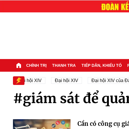
CHÍNH TRỊ
THANH TRA
TIẾP DÂN, KHIẾU TỐ
hân sự Đại hội XIV
Đại hội XIV
Đại hội XIV của Đả
#giám sát để quản
Cần có công cụ gi