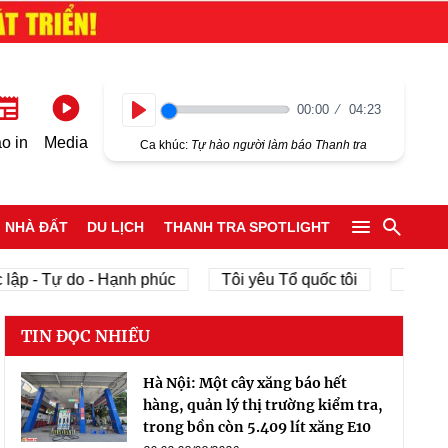
00:00
04:23
Play
o in
Media
Ca khúc:
Tự hào người làm báo Thanh tra
NHÀ ĐẤT
DU LỊCH
THANH TRA SPOTLIGHT
lập - Tự do - Hạnh phúc
Tôi yêu Tổ quốc tôi
phát tr
TIN ĐỌC NHIỀU
Hà Nội: Một cây xăng báo hết
hàng, quản lý thị trường kiểm tra,
trong bồn còn 5.409 lít xăng E10