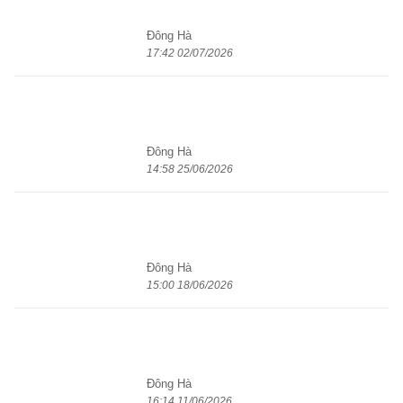
sâu?
Đông Hà
17:42 02/07/2026
Giá xăng dầu giảm, xăng E10RON95
xuống dưới 20.000 đồng/lít
Đông Hà
14:58 25/06/2026
Giá xăng dầu đồng loạt giảm mạnh,
xăng E5RON92 giảm 1.206 đồng/lít
Đông Hà
15:00 18/06/2026
Xăng E10RON95 giảm giá, tiến gần
mốc 22.000 đồng/lít
Đông Hà
16:14 11/06/2026