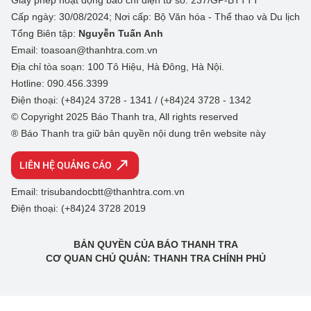
Giấy phép hoạt động báo chí điện tử số: 237/GP-BTTTT
Cấp ngày: 30/08/2024; Nơi cấp: Bộ Văn hóa - Thể thao và Du lịch
Tổng Biên tập:
Nguyễn Tuấn Anh
Email: toasoan@thanhtra.com.vn
Địa chỉ tòa soạn: 100 Tô Hiệu, Hà Đông, Hà Nội.
Hotline: 090.456.3399
Điện thoại: (+84)24 3728 - 1341 / (+84)24 3728 - 1342
© Copyright 2025 Báo Thanh tra, All rights reserved
® Báo Thanh tra giữ bản quyền nội dung trên website này
LIÊN HỆ QUẢNG CÁO
Email: trisubandocbtt@thanhtra.com.vn
Điện thoại: (+84)24 3728 2019
BẢN QUYỀN CỦA BÁO THANH TRA
CƠ QUAN CHỦ QUẢN: THANH TRA CHÍNH PHỦ