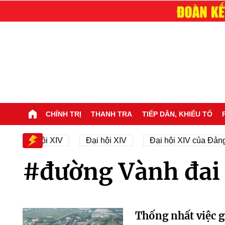
CHÍNH TRỊ
THANH TRA
TIẾP DÂN, KHIẾU TỐ
 sự Đại hội XIV
Đại hội XIV
Đại hội XIV của Đảng
#đường Vành đai 
Thống nhất việc g