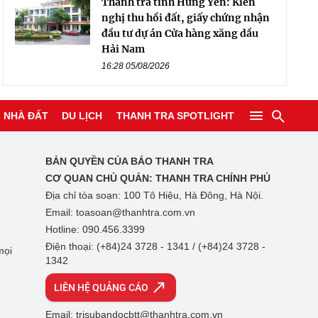
Thanh tra tỉnh Hưng Yên: Kiến
nghị thu hồi đất, giấy chứng nhận
đầu tư dự án Cửa hàng xăng dầu
Hải Nam
16:28 05/08/2026
NHÀ ĐẤT
DU LỊCH
THANH TRA SPOTLIGHT
BẢN QUYỀN CỦA BÁO THANH TRA
CƠ QUAN CHỦ QUẢN:
THANH TRA CHÍNH PHỦ
Địa chỉ tòa soạn: 100 Tô Hiệu, Hà Đông, Hà Nội.
Email: toasoan@thanhtra.com.vn
Hotline: 090.456.3399
Điện thoại: (+84)24 3728 - 1341 / (+84)24 3728 -
mọi
1342
LIÊN HỆ QUẢNG CÁO
Email: trisubandocbtt@thanhtra.com.vn