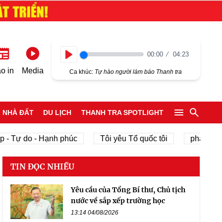
00:00
04:23
Play
o in
Media
Ca khúc:
Tự hào người làm báo Thanh tra
NHÀ ĐẤT
DU LỊCH
THANH TRA SPOTLIGHT
 - Tự do - Hạnh phúc
Tôi yêu Tổ quốc tôi
phát triển 
TIN ĐỌC NHIỀU
Yêu cầu của Tổng Bí thư, Chủ tịch
nước về sắp xếp trường học
13:14 04/08/2026