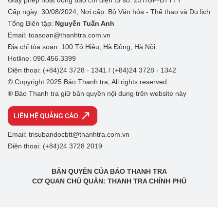
Giấy phép hoạt động báo chí điện tử số: 237/GP-BTTTT
Cấp ngày: 30/08/2024; Nơi cấp: Bộ Văn hóa - Thể thao và Du lịch
Tổng Biên tập:
Nguyễn Tuấn Anh
Email: toasoan@thanhtra.com.vn
Địa chỉ tòa soạn: 100 Tô Hiệu, Hà Đông, Hà Nội.
Hotline: 090.456.3399
Điện thoại: (+84)24 3728 - 1341 / (+84)24 3728 - 1342
© Copyright 2025 Báo Thanh tra, All rights reserved
® Báo Thanh tra giữ bản quyền nội dung trên website này
LIÊN HỆ QUẢNG CÁO
Email: trisubandocbtt@thanhtra.com.vn
Điện thoại: (+84)24 3728 2019
BẢN QUYỀN CỦA BÁO THANH TRA
CƠ QUAN CHỦ QUẢN: THANH TRA CHÍNH PHỦ