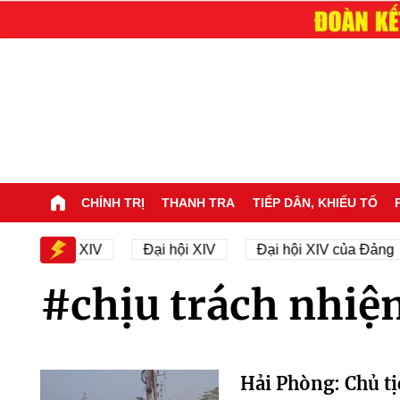
CHÍNH TRỊ
THANH TRA
TIẾP DÂN, KHIẾU TỐ
 Đại hội XIV
Đại hội XIV
Đại hội XIV của Đảng
#chịu trách nhiệ
Hải Phòng: Chủ tị