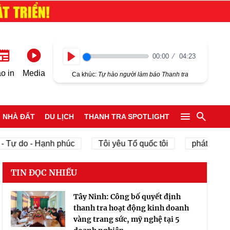
00:00
04:23
Play
o in
Media
Ca khúc:
Tự hào người làm báo Thanh tra
NHÀ ĐẤT
DU LỊCH
THANH TRA SPOTLIGHT
Tự do - Hạnh phúc
Tôi yêu Tổ quốc tôi
phát triển kin
TIN ĐỌC NHIỀU
Tây Ninh: Công bố quyết định
thanh tra hoạt động kinh doanh
vàng trang sức, mỹ nghệ tại 5