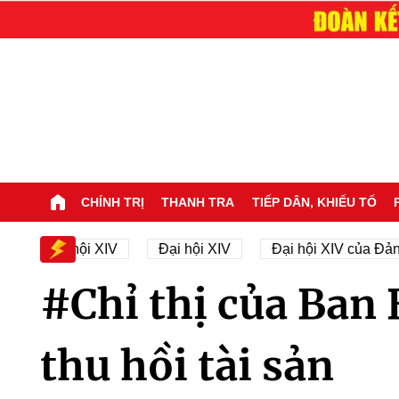
CHÍNH TRỊ
THANH TRA
TIẾP DÂN, KHIẾU TỐ
n sự Đại hội XIV
Đại hội XIV
Đại hội XIV của Đản
#Chỉ thị của Ban 
thu hồi tài sản