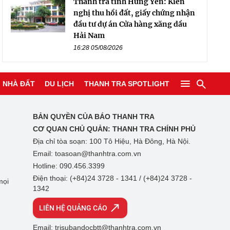
Thanh tra tỉnh Hưng Yên: Kiến
nghị thu hồi đất, giấy chứng nhận
đầu tư dự án Cửa hàng xăng dầu
Hải Nam
16:28 05/08/2026
NHÀ ĐẤT
DU LỊCH
THANH TRA SPOTLIGHT
BẢN QUYỀN CỦA BÁO THANH TRA
CƠ QUAN CHỦ QUẢN:
THANH TRA CHÍNH PHỦ
Địa chỉ tòa soạn: 100 Tô Hiệu, Hà Đông, Hà Nội.
Email: toasoan@thanhtra.com.vn
Hotline: 090.456.3399
Điện thoại: (+84)24 3728 - 1341 / (+84)24 3728 -
mọi
1342
LIÊN HỆ QUẢNG CÁO
Email: trisubandocbtt@thanhtra.com.vn