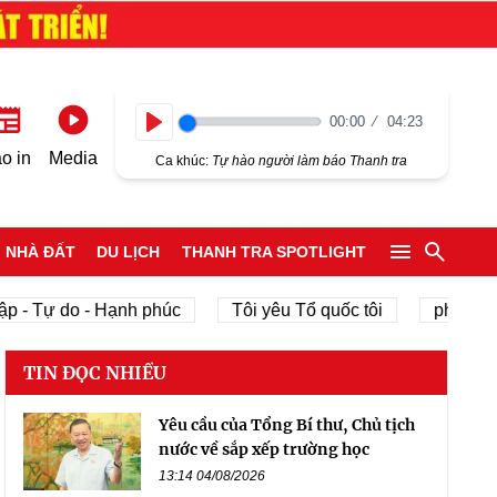
00:00
04:23
Play
o in
Media
Ca khúc:
Tự hào người làm báo Thanh tra
NHÀ ĐẤT
DU LỊCH
THANH TRA SPOTLIGHT
p - Tự do - Hạnh phúc
Tôi yêu Tổ quốc tôi
phát triể
TIN ĐỌC NHIỀU
Yêu cầu của Tổng Bí thư, Chủ tịch
nước về sắp xếp trường học
13:14 04/08/2026