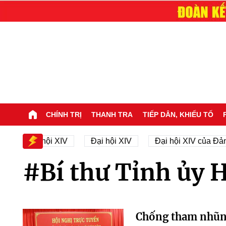
CHÍNH TRỊ
THANH TRA
TIẾP DÂN, KHIẾU TỐ
n sự Đại hội XIV
Đại hội XIV
Đại hội XIV của Đản
#Bí thư Tỉnh ủy 
Chống tham nhũn