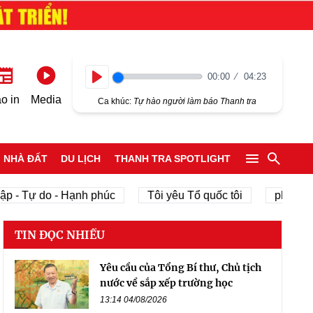
00:00
04:23
Play
o in
Media
Ca khúc:
Tự hào người làm báo Thanh tra
NHÀ ĐẤT
DU LỊCH
THANH TRA SPOTLIGHT
p - Tự do - Hạnh phúc
Tôi yêu Tổ quốc tôi
phát triể
TIN ĐỌC NHIỀU
Yêu cầu của Tổng Bí thư, Chủ tịch
nước về sắp xếp trường học
13:14 04/08/2026