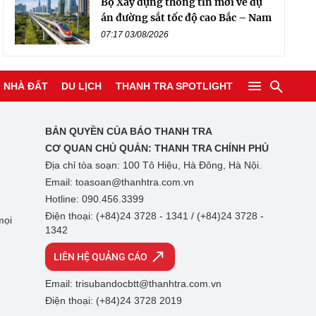
Bộ Xây dựng thông tin mới về dự
án đường sắt tốc độ cao Bắc – Nam
07:17 03/08/2026
NHÀ ĐẤT
DU LỊCH
THANH TRA SPOTLIGHT
BẢN QUYỀN CỦA BÁO THANH TRA
CƠ QUAN CHỦ QUẢN:
THANH TRA CHÍNH PHỦ
Địa chỉ tòa soạn: 100 Tô Hiệu, Hà Đông, Hà Nội.
Email: toasoan@thanhtra.com.vn
Hotline: 090.456.3399
Điện thoại: (+84)24 3728 - 1341 / (+84)24 3728 -
mọi
1342
LIÊN HỆ QUẢNG CÁO
Email: trisubandocbtt@thanhtra.com.vn
Điện thoại: (+84)24 3728 2019