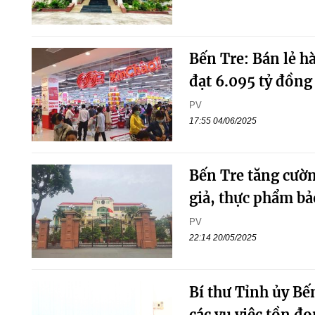
Bến Tre: Bán lẻ h
đạt 6.095 tỷ đồng
PV
17:55 04/06/2025
Bến Tre tăng cườn
giả, thực phẩm bả
PV
22:14 20/05/2025
Bí thư Tỉnh ủy Bến
các vụ việc tồn đo