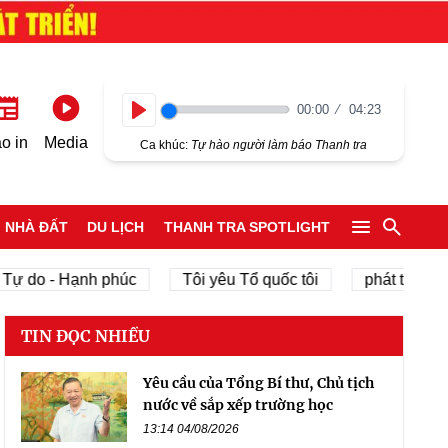
00:00
04:23
Play
o in
Media
Ca khúc:
Tự hào người làm báo Thanh tra
NHÀ ĐẤT
DU LỊCH
THANH TRA SPOTLIGHT
ự do - Hạnh phúc
Tôi yêu Tổ quốc tôi
phát triển kinh
TIN ĐỌC NHIỀU
Yêu cầu của Tổng Bí thư, Chủ tịch
nước về sắp xếp trường học
13:14 04/08/2026