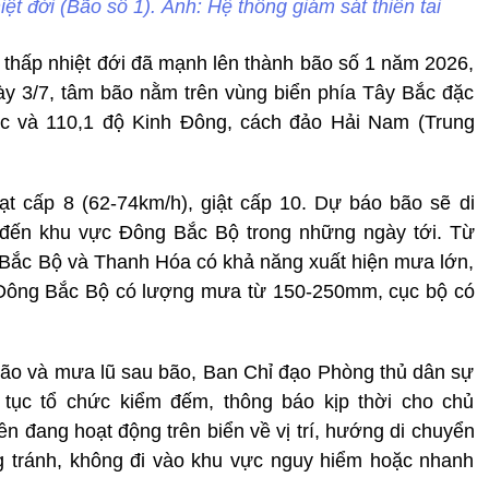
iệt đới (Bão số 1). Ảnh: Hệ thống giám sát thiên tai
thấp nhiệt đới đã mạnh lên thành bão số 1 năm 2026,
ày 3/7, tâm bão nằm trên vùng biển phía Tây Bắc đặc
c và 110,1 độ Kinh Đông, cách đảo Hải Nam (Trung
t cấp 8 (62-74km/h), giật cấp 10. Dự báo bão sẽ di
đến khu vực Đông Bắc Bộ trong những ngày tới. Từ
 Bắc Bộ và Thanh Hóa có khả năng xuất hiện mưa lớn,
 Đông Bắc Bộ có lượng mưa từ 150-250mm, cục bộ có
bão và mưa lũ sau bão, Ban Chỉ đạo Phòng thủ dân sự
 tục tổ chức kiểm đếm, thông báo kịp thời cho chủ
ền đang hoạt động trên biển về vị trí, hướng di chuyển
g tránh, không đi vào khu vực nguy hiểm hoặc nhanh