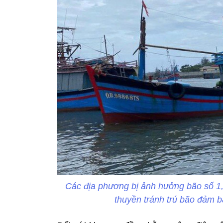
Các địa phương bị ảnh hưởng bão số 1, 
thuyền tránh trú bão đảm 