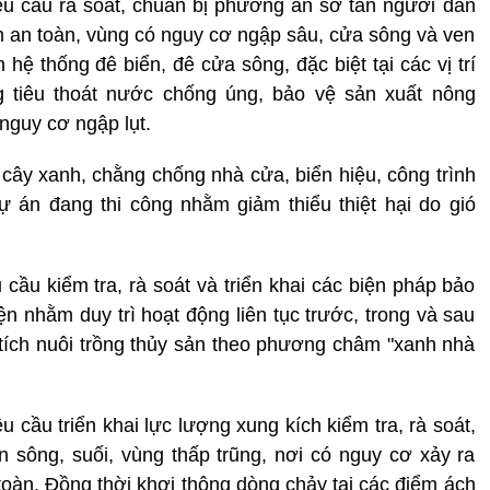
êu cầu rà soát, chuẩn bị phương án sơ tán người dân
 an toàn, vùng có nguy cơ ngập sâu, cửa sông và ven
hệ thống đê biển, đê cửa sông, đặc biệt tại các vị trí
g tiêu thoát nước chống úng, bảo vệ sản xuất nông
nguy cơ ngập lụt.
 cây xanh, chằng chống nhà cửa, biển hiệu, công trình
 án đang thi công nhằm giảm thiểu thiệt hại do gió
ầu kiểm tra, rà soát và triển khai các biện pháp bảo
ện nhằm duy trì hoạt động liên tục trước, trong và sau
tích nuôi trồng thủy sản theo phương châm "xanh nhà
 cầu triển khai lực lượng xung kích kiểm tra, rà soát,
n sông, suối, vùng thấp trũng, nơi có nguy cơ xảy ra
n toàn. Đồng thời khơi thông dòng chảy tại các điểm ách