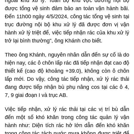
ngoài khu xử lý. Toàn bộ khu vực đường nội bộ
được tổng vệ sinh đảm bảo an toàn vận hành bãi.
Đến 11h00 ngày 4/5/2024, công tác tổng vệ sinh tại
trục đường nội bộ khu xử lý đã được đơn vị vận
hành xử lý triệt để, việc tiếp nhận rác của khu xử lý
trở lại bình thường”, ông Khánh cho biết.
Theo ông Khánh, nguyên nhân dẫn đến sự cố là do
hiện nay, các ô chôn lấp rác đã tiếp nhận đạt cao độ
thiết kế (cao độ khoảng +39.0), không còn ô chôn
lấp mới. Do vậy, công tác tiếp nhận, xử lý rác thải
đang được tiếp nhận bù phụ nâng cos tại các ô 4,
7, 9 giai đoạn I và trục AB.
Việc tiếp nhận, xử lý rác thải tại các vị trí bù dẫn
đến một số khó khăn trong công tác quản lý vận
hành như: Diện tích rác hở lớn dẫn đến khó khăn
trong công tác tách nước mưa không được triệt để