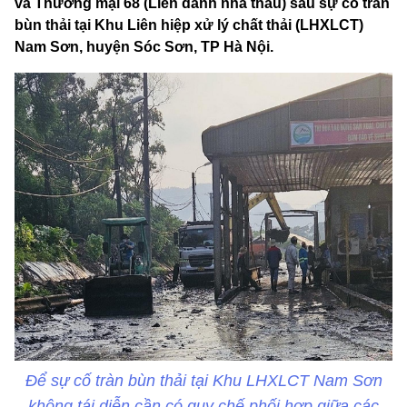
và Thương mại 68 (Liên danh nhà thầu) sau sự cố tràn
bùn thải tại Khu Liên hiệp xử lý chất thải (LHXLCT)
Nam Sơn, huyện Sóc Sơn, TP Hà Nội.
Để sự cố tràn bùn thải tại Khu LHXLCT Nam Sơn
không tái diễn cần có quy chế phối hợp giữa các