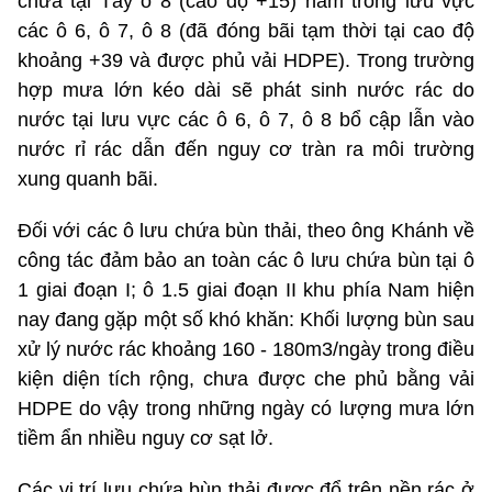
chứa tại Tây ô 8 (cao độ +15) nằm trong lưu vực
các ô 6, ô 7, ô 8 (đã đóng bãi tạm thời tại cao độ
khoảng +39 và được phủ vải HDPE). Trong trường
hợp mưa lớn kéo dài sẽ phát sinh nước rác do
nước tại lưu vực các ô 6, ô 7, ô 8 bổ cập lẫn vào
nước rỉ rác dẫn đến nguy cơ tràn ra môi trường
xung quanh bãi.
Đối với các ô lưu chứa bùn thải, theo ông Khánh về
công tác đảm bảo an toàn các ô lưu chứa bùn tại ô
1 giai đoạn I; ô 1.5 giai đoạn II khu phía Nam hiện
nay đang gặp một số khó khăn: Khối lượng bùn sau
xử lý nước rác khoảng 160 - 180m3/ngày trong điều
kiện diện tích rộng, chưa được che phủ bằng vải
HDPE do vậy trong những ngày có lượng mưa lớn
tiềm ẩn nhiều nguy cơ sạt lở.
Các vị trí lưu chứa bùn thải được đổ trên nền rác ở