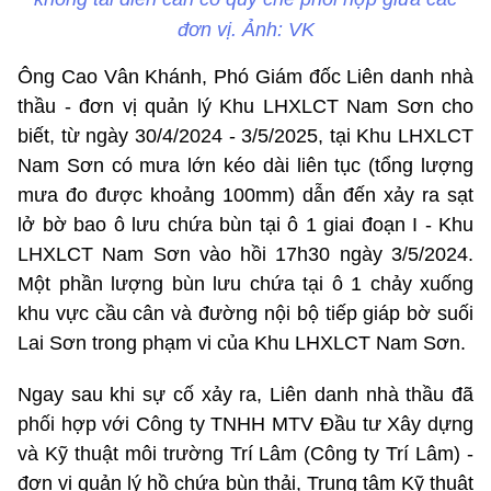
đơn vị. Ảnh: VK
Ông Cao Vân Khánh, Phó Giám đốc Liên danh nhà
thầu - đơn vị quản lý Khu LHXLCT Nam Sơn cho
biết, từ ngày 30/4/2024 - 3/5/2025, tại Khu LHXLCT
Nam Sơn có mưa lớn kéo dài liên tục (tổng lượng
mưa đo được khoảng 100mm) dẫn đến xảy ra sạt
lở bờ bao ô lưu chứa bùn tại ô 1 giai đoạn I - Khu
LHXLCT Nam Sơn vào hồi 17h30 ngày 3/5/2024.
Một phần lượng bùn lưu chứa tại ô 1 chảy xuống
khu vực cầu cân và đường nội bộ tiếp giáp bờ suối
Lai Sơn trong phạm vi của Khu LHXLCT Nam Sơn.
Ngay sau khi sự cố xảy ra, Liên danh nhà thầu đã
phối hợp với Công ty TNHH MTV Đầu tư Xây dựng
và Kỹ thuật môi trường Trí Lâm (Công ty Trí Lâm) -
đơn vị quản lý hồ chứa bùn thải, Trung tâm Kỹ thuật