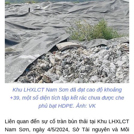
Khu LHXLCT Nam Sơn đã đạt cao độ khoảng
+39, một số diện tích tập kết rác chưa được che
phủ bạt HDPE. Ảnh: VK
Liên quan đến sự cố tràn bùn thải tại Khu LHXLCT
Nam Sơn, ngày 4/5/2024, Sở Tài nguyên và Môi