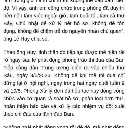
làm trong giờ hành chính thì không thể bảo đảm tiến
độ. Vì vậy, anh em công chức trong phòng đã duy trì
nền nếp làm việc ngoài giờ, làm buổi tối, làm cả thứ
Bảy, Chủ nhật để xử lý hết hồ sơ, không để tồn
đọng, không để chậm trễ do nguyên nhân chủ quan”,
ông Lê Huy chia sẻ.
Theo ông Huy, tinh thần đó tiếp tục được thể hiện rất
rõ ngay sau lễ phát động phong trào thi đua của Ban
Tiếp công dân Trung ương diễn ra vào chiều thứ
Sáu, ngày 8/5/2026. Không để khí thế thi đua chỉ
dừng lại ở hội nghị, ngay trong hai ngày cuối tuần 9
và 10/5, Phòng Xử lý đơn đã tiếp tục huy động công
chức vào cơ quan rà soát hồ sơ, phân loại đơn thư,
hoàn thiện báo cáo và xử lý các nhiệm vụ đột xuất
theo chỉ đạo của lãnh đạo Ban.
“Không phải phát động xong rồi để đó, mà phát động