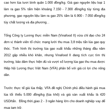
cao hơn lúa tươi bình quân 1.000 đồng/kg. Giá gạo nguyên liệu loại 1
làm ra gạo 5% tấm hiện khoảng 7.150 - 7.300 đồng/kg tùy từng địa
phương, gạo nguyên liệu làm ra gạo 25% tấm là 6.900 - 7.050 đồng/kg
tùy chất lượng và địa phương...
Tổng Công ty Lương thực miền Nam (Vinafood II) vừa chỉ đạo cho 24
đơn vị thành viên tổ chức mạng lưới thu mua 3,8 triệu tấn lúa gạo quy
thóc. Tình hình thị trường lúa gạo xuất khẩu những tháng đầu năm
2012 gặp nhiều khó khăn, nhưng Vinafood II đang tích cực tìm thị
trường, bảo đảm thực hiện đủ và vượt số lượng lúa gạo thu mua được
Hiệp hội Lương thực
Việt Nam (VFA)
phân bổ với giá có lợi cho nông
dân.
Trước thực tế giá lúa thấp, VFA đề nghị Chính phủ điều hành giá mua
lúa tối thiểu 5.000 đồng/kg (lúa khô) và giá sàn xuất khẩu là 420
USD/tấn. Đồng thời,giao 2 - 3 ngân hàng lớn cho doanh nghiệp vay để
mua tạm trữ.