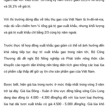
và 16,1% về giá trị.
Với thị trường đứng đầu về tiêu thụ gạo của Việt Nam là In-đô-nê-xia,
mặc dù vẫn chiếm hơn ½ tổng giá trị gạo xuất khẩu, nhưng khối lượng
và giá trị xuất khẩu chỉ bằng 2/3 cùng kỳ năm ngoái.
Trước thực tế hợp đồng xuất khẩu gạo giảm có thể sẽ ảnh hưởng đến
khả năng tiếp tục duy trì xuất khẩu gạo trong năm tới, Bộ Công
Thương đã đề nghị Bộ Nông nghiệp và Phát triển nông thôn cần
khuyến cáo người dân không nên tăng diện tích gieo trồng các loại lúa
có phẩm cấp thấp để giữ uy tín cho sản phẩm gạo của Việt Nam.
Được biết, hiện giá lúa trong nước ở mức thấp nhất trong vòng 3 năm
trở lại đây. Giá lúa Đông - Xuân ở khu vực đồng bằng sông Cửu Long
đang dao động từ 4.000 - 4.300 đồng/kg đối với lúa tươi loại thường,
lúa hạt dài tươi xuất khẩu có giá 4.500 - 5.000 đồng/kg. Giá lúa khô