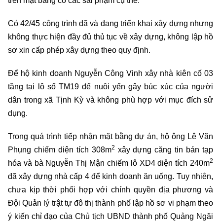
trên mặt bằng có các sai phạm cụ thể:
Có 42/45 công trình đã và đang triển khai xây dựng nhưng
không thực hiện đầy đủ thủ tục về xây dựng, không lập hồ
sơ xin cấp phép xây dựng theo quy định.
Để hộ kinh doanh Nguyễn Công Vinh xây nhà kiên cố 03
tầng tại lô số TM19 để nuôi yến gây búc xúc của người
dân trong xã Tịnh Kỳ và không phù hợp với mục đích sử
dụng.
Trong quá trình tiếp nhận mặt bằng dự án, hộ ông Lê Văn
2
Phụng chiếm diện tích 308m
xây dựng căng tin bán tạp
2
hóa và bà Nguyễn Thị Mận chiếm lô XD4 diện tích 240m
đã xây dựng nhà cấp 4 để kinh doanh ăn uống. Tuy nhiên,
chưa kịp thời phối hợp với chính quyền địa phương và
Đội Quản lý trật tự đô thị thành phố lập hồ sơ vi phạm theo
ý kiến chỉ đạo của Chủ tịch UBND thành phố Quảng Ngãi