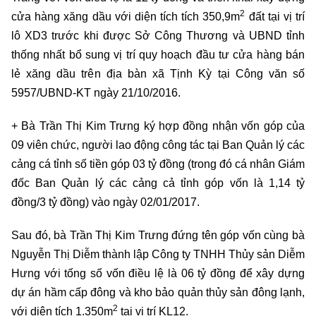
2
cửa hàng xăng dầu với diện tích tích 350,9m
đất tại vị trí
lô XD3 trước khi được Sở Công Thương và UBND tỉnh
thống nhất bổ sung vị trí quy hoạch đầu tư cửa hàng bán
lẻ xăng dầu trên địa bàn xã Tịnh Kỳ tại Công văn số
5957/UBND-KT ngày 21/10/2016.
+ Bà Trần Thị Kim Trưng ký hợp đồng nhận vốn góp của
09 viên chức, người lao động công tác tại Ban Quản lý các
cảng cá tỉnh số tiền góp 03 tỷ đồng (trong đó cá nhân Giám
đốc Ban Quản lý các cảng cả tỉnh góp vốn là 1,14 tỷ
đồng/3 tỷ đồng) vào ngày 02/01/2017.
Sau đó, bà Trần Thị Kim Trưng đứng tên góp vốn cùng bà
Nguyễn Thị Diễm thành lập Công ty TNHH Thủy sản Diễm
Hưng với tống số vốn điều lệ là 06 tỷ đồng để xây dựng
dự án hầm cấp đông và kho bảo quản thủy sản đông lạnh,
2
với diện tích 1.350m
tại vị trí KL12.