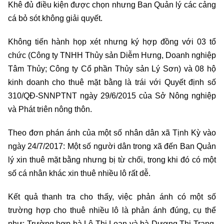
Khê đủ điều kiện được chọn nhưng Ban Quản lý các cảng
cá bỏ sót không giải quyết.
Không tiến hành họp xét nhưng ký hợp đồng với 03 tổ
chức (Công ty TNHH Thủy sản Diễm Hưng, Doanh nghiệp
Tâm Thủy; Công ty Cổ phần Thủy sản Lý Sơn) và 08 hộ
kinh doanh cho thuê mặt bằng là trái với Quyết định số
310/QĐ-SNNPTNT ngày 29/6/2015 của Sở Nông nghiệp
và Phát triên nông thôn.
Theo đơn phán ánh của một số nhân dân xã Tịnh Kỳ vào
ngày 24/7/2017: Một số người dân trong xã đến Ban Quản
lý xin thuê mặt bằng nhưng bị từ chối, trong khi đó có một
số cá nhân khác xin thuê nhiều lô rất dễ.
Kết quả thanh tra cho thấy, việc phản ánh có một số
trường hợp cho thuê nhiều lô là phản ánh đúng, cụ thể
như: Trường hợp bà Lê Thị Loan và bà Dương Thị Trang,