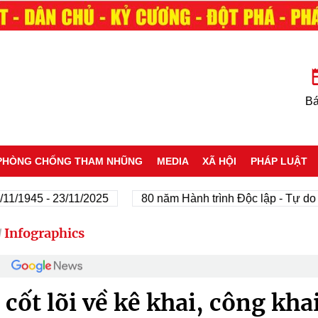
Bá
PHÒNG CHỐNG THAM NHŨNG
MEDIA
XÃ HỘI
PHÁP LUẬT
5 - 23/11/2025
80 năm Hành trình Độc lập - Tự do - Hạnh
Infographics
/
 cốt lõi về kê khai, công kha