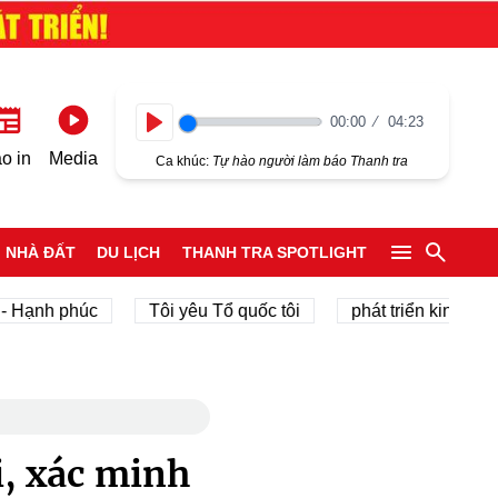
00:00
04:23
Play
o in
Media
Ca khúc:
Tự hào người làm báo Thanh tra
NHÀ ĐẤT
DU LỊCH
THANH TRA SPOTLIGHT
 phúc
Tôi yêu Tổ quốc tôi
phát triển kinh tế tư nhân
i, xác minh