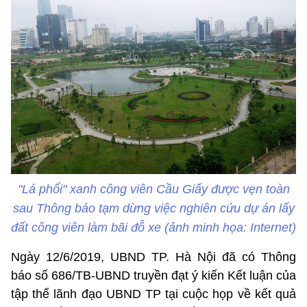
"Lá phổi" xanh công viên Cầu Giấy được vẹn toàn
sau Thông báo tạm dừng việc nghiên cứu dự án lấy
đất công viên làm bãi đỗ xe (ảnh minh họa: Internet)
Ngày 12/6/2019, UBND TP. Hà Nội đã có Thông
báo số 686/TB-UBND truyền đạt ý kiến Kết luận của
tập thể lãnh đạo UBND TP tại cuộc họp về kết quả