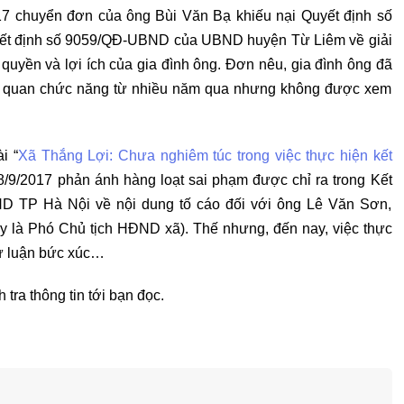
7 chuyển đơn của ông Bùi Văn Bạ khiếu nại Quyết định số
t định số 9059/QĐ-UBND của UBND huyện Từ Liêm về giải
uyền và lợi ích của gia đình ông. Đơn nêu, gia đình ông đã
 cơ quan chức năng từ nhiều năm qua nhưng không được xem
i “
Xã Thắng Lợi: Chưa nghiêm túc trong việc thực hiện kết
 8/9/2017 phản ánh hàng loạt sai phạm được chỉ ra trong Kết
D TP Hà Nội về nội dung tố cáo đối với ông Lê Văn Sơn,
 là Phó Chủ tịch HĐND xã). Thế nhưng, đến nay, việc thực
dư luận bức xúc…
tra thông tin tới bạn đọc.