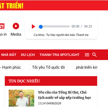
00:00
04:23
Play
o in
Media
Ca khúc:
Tự hào người làm báo Thanh tra
NHÀ ĐẤT
DU LỊCH
THANH TRA SPOTLIGHT
h phúc
Tôi yêu Tổ quốc tôi
phát triển kinh tế tư nhân
TIN ĐỌC NHIỀU
Yêu cầu của Tổng Bí thư, Chủ
tịch nước về sắp xếp trường học
13:14 04/08/2026