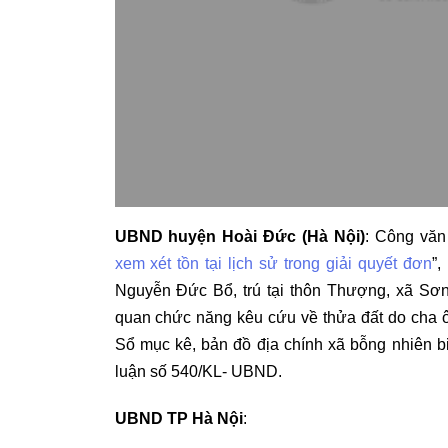
UBND huyện Hoài Đức (Hà Nội)
: Công văn
xem xét tồn tại lịch sử trong giải quyết đơn
”,
Nguyễn Đức Bổ, trú tại thôn Thượng, xã Sơ
quan chức năng kêu cứu về thửa đất do cha ôn
Sổ mục kê, bản đồ địa chính xã bỗng nhiên 
luận số 540/KL- UBND.
UBND TP Hà Nội
: