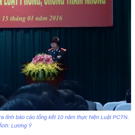
a tỉnh báo cáo tổng kết 10 năm thực hiện Luật PCTN.
Ảnh: Lương Ý