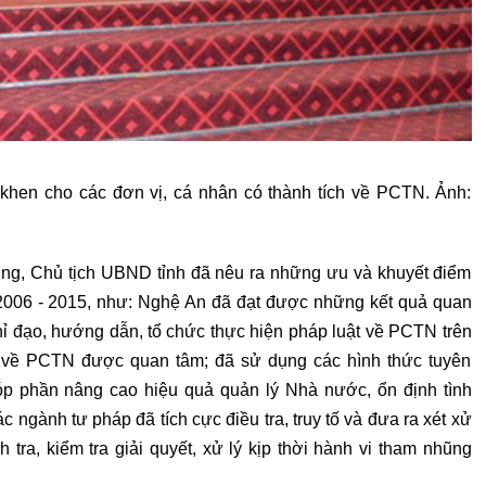
khen cho các đơn vị, cá nhân có thành tích về PCTN. Ảnh:
ờng, Chủ tịch UBND tỉnh đã nêu ra những ưu và khuyết điểm
2006 - 2015, như: Nghệ An đã đạt được những kết quả quan
hỉ đạo, hướng dẫn, tổ chức thực hiện pháp luật về PCTN trên
uật về PCTN được quan tâm; đã sử dụng các hình thức tuyên
 góp phần nâng cao hiệu quả quản lý Nhà nước, ổn định tình
ác ngành tư pháp đã tích cực điều tra, truy tố và đưa ra xét xử
tra, kiểm tra giải quyết, xử lý kịp thời hành vi tham nhũng