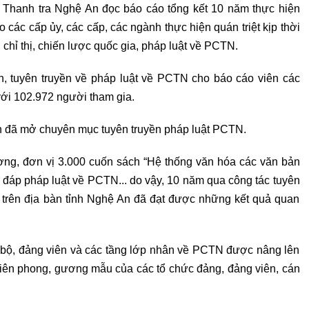
h Thanh tra Nghệ An đọc báo cáo tổng kết 10 năm thực hiện
 các cấp ủy, các cấp, các ngành thực hiện quán triệt kịp thời
 chỉ thị, chiến lược quốc gia, pháp luật về PCTN.
n, tuyên truyền về pháp luật về PCTN cho báo cáo viên các
 với 102.972 người tham gia.
An đã mở chuyên mục tuyên truyền pháp luật PCTN.
ương, đơn vị 3.000 cuốn sách “Hệ thống văn hóa các văn bản
 đáp pháp luật về PCTN... do vậy, 10 năm qua công tác tuyên
N trên địa bàn tỉnh Nghệ An đã đạt được những kết quả quan
n bộ, đảng viên và các tầng lớp nhân về PCTN được nâng lên
tiên phong, gương mẫu của các tổ chức đảng, đảng viên, cán