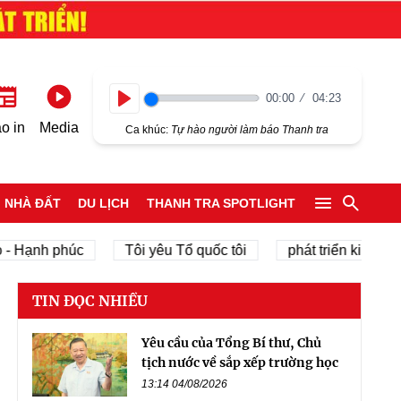
00:00
04:23
Play
o in
Media
Ca khúc:
Tự hào người làm báo Thanh tra
NHÀ ĐẤT
DU LỊCH
THANH TRA SPOTLIGHT
h phúc
Tôi yêu Tổ quốc tôi
phát triển kinh tế tư nhâ
TIN ĐỌC NHIỀU
Yêu cầu của Tổng Bí thư, Chủ
tịch nước về sắp xếp trường học
13:14 04/08/2026