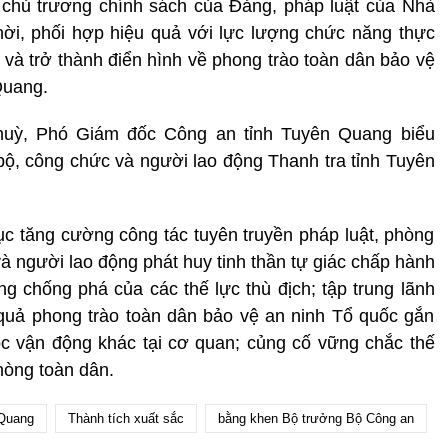
 chủ trương chính sách của Đảng, pháp luật của Nhà
ời, phối hợp hiệu quả với lực lượng chức năng thực
ự và trở thành điển hình về phong trào toàn dân bảo vệ
Quang.
 Thuỳ, Phó Giám đốc Công an tỉnh Tuyên Quang biểu
ộ, công chức và người lao động Thanh tra tỉnh Tuyên
tục tăng cường công tác tuyên truyền pháp luật, phòng
à người lao động phát huy tinh thần tự giác chấp hành
 chống phá của các thế lực thù địch; tập trung lãnh
 quả phong trào toàn dân bảo vệ an ninh Tổ quốc gắn
ộc vận động khác tại cơ quan; củng cố vững chắc thế
hòng toàn dân.
Quang
Thành tích xuất sắc
bằng khen Bộ trưởng Bộ Công an