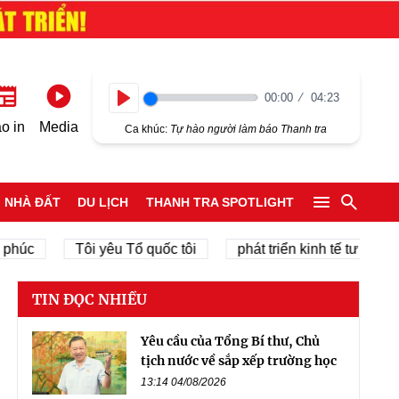
00:00
04:23
Play
o in
Media
Ca khúc:
Tự hào người làm báo Thanh tra
NHÀ ĐẤT
DU LỊCH
THANH TRA SPOTLIGHT
Tôi yêu Tổ quốc tôi
phát triển kinh tế tư nhân
c
TIN ĐỌC NHIỀU
Yêu cầu của Tổng Bí thư, Chủ
tịch nước về sắp xếp trường học
13:14 04/08/2026