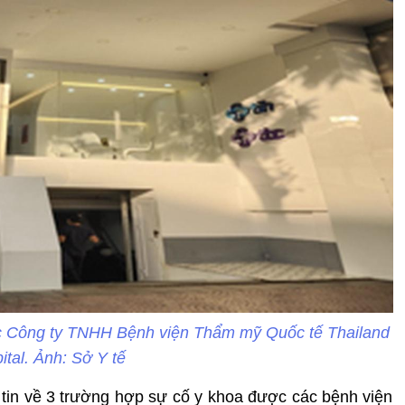
 Công ty TNHH Bệnh viện Thẩm mỹ Quốc tế Thailand
ital. Ảnh: Sở Y tế
tin về 3 trường hợp sự cố y khoa được các bệnh viện