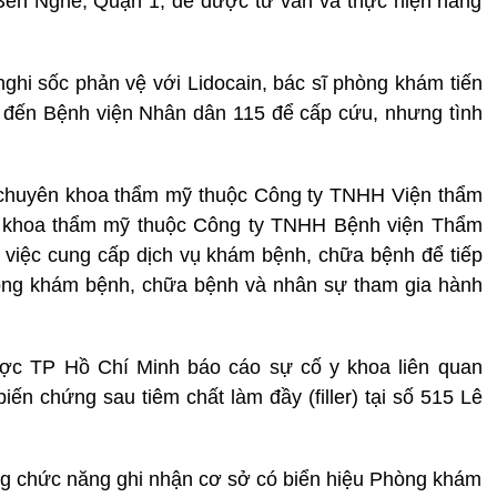
 Bến Nghé, Quận 1, để được tư vấn và thực hiện nâng
nghi sốc phản vệ với Lidocain, bác sĩ phòng khám tiến
 đến Bệnh viện Nhân dân 115 để cấp cứu, nhưng tình
 chuyên khoa thẩm mỹ thuộc Công ty TNHH Viện thẩm
khoa thẩm mỹ thuộc Công ty TNHH Bệnh viện Thẩm
 việc cung cấp dịch vụ khám bệnh, chữa bệnh để tiếp
rong khám bệnh, chữa bệnh và nhân sự tham gia hành
ợc TP Hồ Chí Minh báo cáo sự cố y khoa liên quan
iến chứng sau tiêm chất làm đầy (filler) tại số 515 Lê
ượng chức năng ghi nhận cơ sở có biển hiệu Phòng khám