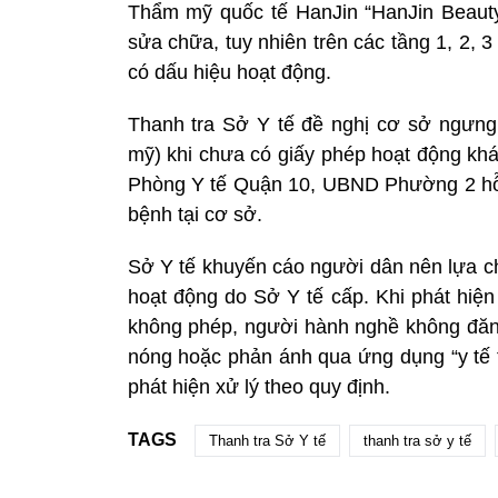
Thẩm mỹ quốc tế HanJin “HanJin Beauty”.
sửa chữa, tuy nhiên trên các tầng 1, 2, 3 
có dấu hiệu hoạt động.
Thanh tra Sở Y tế đề nghị cơ sở ngưng
mỹ) khi chưa có giấy phép hoạt động khá
Phòng Y tế Quận 10, UBND Phường 2 hỗ 
bệnh tại cơ sở.
Sở Y tế khuyến cáo người dân nên lựa c
hoạt động do Sở Y tế cấp. Khi phát hiệ
không phép, người hành nghề không đăng
nóng hoặc phản ánh qua ứng dụng “y tế tr
phát hiện xử lý theo quy định.
TAGS
Thanh tra Sở Y tế
thanh tra sở y tế