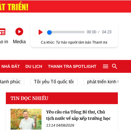
00:00
04:23
Play
o in
Media
Ca khúc:
Tự hào người làm báo Thanh tra
NHÀ ĐẤT
DU LỊCH
THANH TRA SPOTLIGHT
phúc
Tôi yêu Tổ quốc tôi
phát triển kinh tế tư nhân
TIN ĐỌC NHIỀU
Yêu cầu của Tổng Bí thư, Chủ
tịch nước về sắp xếp trường học
13:14 04/08/2026