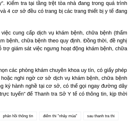
 Kiểm tra tại tầng trệt tòa nhà đang trong quá trình
và 4 cơ sở đều có trang bị các trang thiết bị y tế đang
 việc cung cấp dịch vụ khám bệnh, chữa bệnh (thẩm
m bệnh, chữa bệnh theo quy định. Đồng thời, đề nghị
trợ giám sát việc ngưng hoạt động khám bệnh, chữa
họn các phòng khám chuyên khoa uy tín, có giấy phép
n hoặc nghi ngờ cơ sở dịch vụ khám bệnh, chữa bệnh
 ký hành nghề tại cơ sở, có thể gọi ngay đường dây
ực tuyến” để Thanh tra Sở Y tế có thông tin, kịp thời
phản hồi thông tin
điểm thi "nhảy múa"
sau thanh tra thi