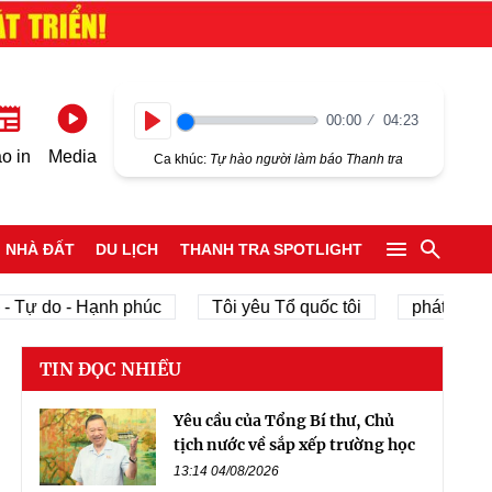
00:00
04:23
Play
o in
Media
Ca khúc:
Tự hào người làm báo Thanh tra
NHÀ ĐẤT
DU LỊCH
THANH TRA SPOTLIGHT
do - Hạnh phúc
Tôi yêu Tổ quốc tôi
phát triển kinh t
TIN ĐỌC NHIỀU
Yêu cầu của Tổng Bí thư, Chủ
tịch nước về sắp xếp trường học
13:14 04/08/2026