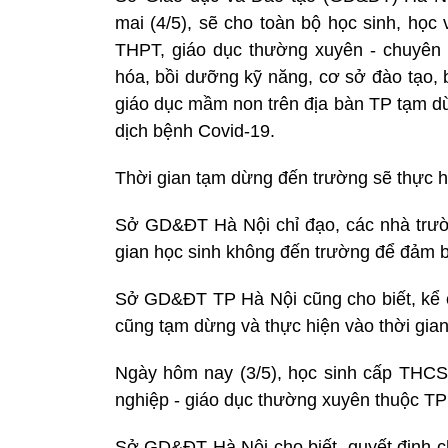
mai (4/5), sẽ cho toàn bộ học sinh, học
THPT, giáo dục thường xuyên - chuyên n
hóa, bồi dưỡng kỹ năng, cơ sở đào tạo,
giáo dục mầm non trên địa bàn TP tạm 
dịch bệnh Covid-19.
Thời gian tạm dừng đến trường sẽ thực h
Sở GD&ĐT Hà Nội chỉ đạo, các nhà trường
gian học sinh không đến trường để đảm b
Sở GD&ĐT TP Hà Nội cũng cho biết, kể cả
cũng tạm dừng và thực hiện vào thời gian t
Ngày hôm nay (3/5), học sinh cấp THCS
nghiệp - giáo dục thường xuyên thuộc TP H
Sở GD&ĐT Hà Nội cho biết, quyết định ch