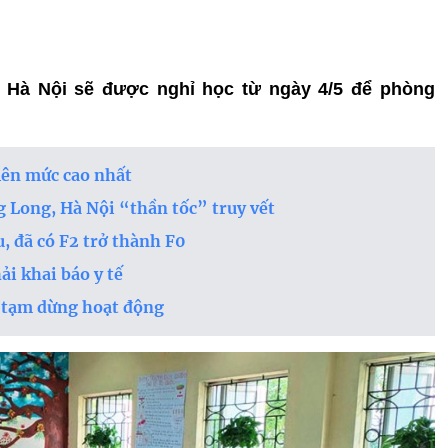
ở Hà Nội sẽ được nghỉ học từ ngày 4/5 để phòng
lên mức cao nhất
Long, Hà Nội “thần tốc” truy vết
, đã có F2 trở thành F0
ải khai báo y tế
hè tạm dừng hoạt động