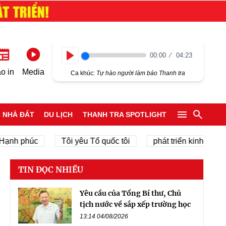
00:00
04:23
Play
o in
Media
Ca khúc:
Tự hào người làm báo Thanh tra
NHÀ ĐẤT
DU LỊCH
THANH TRA SPOTLIGHT
 phúc
Tôi yêu Tổ quốc tôi
phát triển kinh tế tư nhân
TIN ĐỌC NHIỀU
Yêu cầu của Tổng Bí thư, Chủ
tịch nước về sắp xếp trường học
13:14 04/08/2026