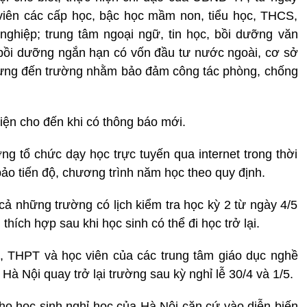
 viên các cấp học, bậc học mầm non, tiểu học, THCS,
ghiệp; trung tâm ngoại ngữ, tin học, bồi dưỡng văn
 bồi dưỡng ngắn hạn có vốn đầu tư nước ngoài, cơ sở
dừng đến trường nhằm bảo đảm công tác phòng, chống
iện cho đến khi có thông báo mới.
 tổ chức dạy học trực tuyến qua internet trong thời
ảo tiến độ, chương trình năm học theo quy định.
 những trường có lịch kiểm tra học kỳ 2 từ ngày 4/5
hích hợp sau khi học sinh có thể đi học trở lại.
, THPT và học viên của các trung tâm giáo dục nghề
à Nội quay trở lại trường sau kỳ nghỉ lễ 30/4 và 1/5.
o học sinh nghỉ học của Hà Nội căn cứ vào diễn biến