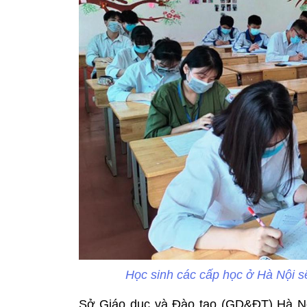
Học sinh các cấp học ở Hà Nội s
Sở Giáo dục và Đào tạo (GD&ĐT) Hà Nội