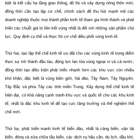
biệt là kết cấu hạ tầng giao thông, đô thị và xây dựng nông thôn mới;
đồng thời cần tạo lập cơ chế, chính sách để thu hút mạnh mẽ các
doanh nghiệp thuộc mọi thành phần kinh tế tham gia hình thành và phát
triển các chuỗi giá trị liên kết vùng nhất là đối với những sản phẩm chủ
lực. Quy định cụ thể và thực thi cơ chế điều phối vùng kinh tế.
Thứ hai, tạo lập thể chế kinh tế ưu đãi cho các vùng kinh tế trọng điểm
thực sự trở thành đầu tàu, động lực lan tỏa vùng ngoại vi và cả nước;
đồng thời tạo điều kiện phát triển nhanh hơn các khu vực còn nhiều
khó khăn, đặc biệt là vùng biên giới, hải đảo, Tây Nam, Tây Nguyên,
Tây Bắc và phía Tây các tỉnh miền Trung. Xây dựng thể chế kinh tế
hiện đại, có khả năng cạnh tranh khu vực và quốc tế cho các khu kinh
tế, nhất là đặc khu kinh tế để tạo cực tăng trưởng và thể nghiệm thể
chế mới.
Thứ ba, phát triển mạnh kinh tế biển đảo, nhất là cảng biển, vận tải
biển, đóng và sửa chữa tầu biển, các dịch vụ hậu cần, du lịch, dầu khí,