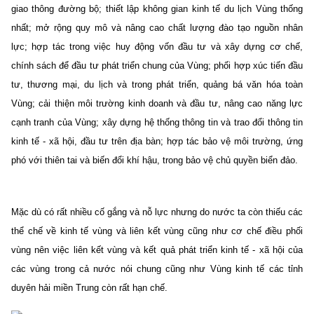
giao thông đường bộ; thiết lập không gian kinh tế du lịch Vùng thống
nhất; mở rộng quy mô và nâng cao chất lượng đào tạo nguồn nhân
lực; hợp tác trong việc huy động vốn đầu tư và xây dựng cơ chế,
chính sách để đầu tư phát triển chung của Vùng; phối hợp xúc tiến đầu
tư, thương mại, du lịch và trong phát triển, quảng bá văn hóa toàn
Vùng; cải thiện môi trường kinh doanh và đầu tư, nâng cao năng lực
cạnh tranh của Vùng; xây dựng hệ thống thông tin và trao đổi thông tin
kinh tế - xã hội, đầu tư trên địa bàn; hợp tác bảo vệ môi trường, ứng
phó với thiên tai và biến đổi khí hậu, trong bảo vệ chủ quyền biển đảo.
Mặc dù có rất nhiều cố gắng và nỗ lực nhưng do nước ta còn thiếu các
thể chế về kinh tế vùng và liên kết vùng cũng như cơ chế điều phối
vùng nên việc liên kết vùng và kết quả phát triển kinh tế - xã hội của
các vùng trong cả nước nói chung cũng như Vùng kinh tế các tỉnh
duyên hải miền Trung còn rất hạn chế.