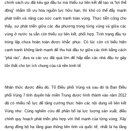
chính sách ưu đãi kêu gọi đầu tư mà thiếu sự liên kết để tạo ra “lợi thế
động” nhằm tối ưu hóa nguồn lực hữu hạn, thì khó có thể đẩy mạnh
phát triển và nâng cao sức cạnh tranh toàn vùng. Thực tiễn cũng cho
thấy, sự phát triển giữa các địa phương trong từng vùng và giữa các
vùng ở nước ta vẫn còn thiếu sự liên kết, phối hợp. Tình trạng đầu tư
trùng lặp chưa hoàn toàn được khắc phục. Có lúc còn có biểu hiện
cạnh tranh không lành mạnh để thu hút đầu tư giữa các tỉnh bằng cách
“phá rào”, đưa ra các ưu đãi quá lớn để hấp dẫn các nhà đầu tư gây
tổn thất cho lợi ích chung của cả nền kinh tế.
Nhận thức được điều đó, Tổ Điều phối Vùng và sau đó là Ban Điều
phối Vùng 7 tỉnh duyên hải miền Trung được hình thành vào năm 2012
đã có nhiều nỗ lực để tăng cường thực hiện các nội dung về liên kết
Vùng như: Cùng nghiên cứu để phân bổ lại lực lượng sản xuất, điều
chỉnh quy hoạch phát triển phù hợp với thế mạnh của từng vùng; Xây
dựng đồng bộ hạ tầng giao thông liên tỉnh và quốc tế, nhất là hạ tầng