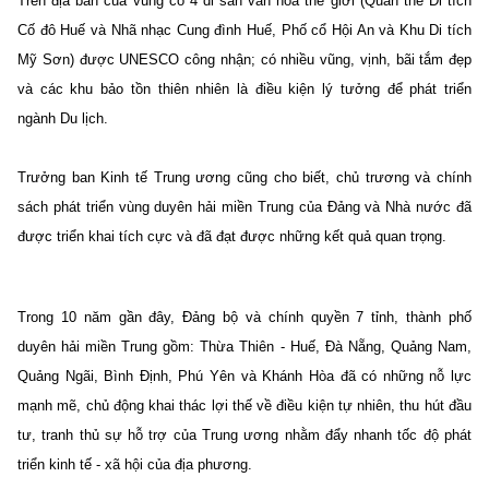
Trên địa bàn của vùng có 4 di sản văn hóa thế giới (Quần thể Di tích
Cố đô Huế và Nhã nhạc Cung đình Huế, Phố cổ Hội An và Khu Di tích
Mỹ Sơn) được UNESCO công nhận; có nhiều vũng, vịnh, bãi tắm đẹp
và các khu bảo tồn thiên nhiên là điều kiện lý tưởng để phát triển
ngành Du lịch.
Trưởng ban Kinh tế Trung ương cũng cho biết, chủ trương và chính
sách phát triển vùng duyên hải miền Trung của Đảng và Nhà nước đã
được triển khai tích cực và đã đạt được những kết quả quan trọng.
Trong 10 năm gần đây, Đảng bộ và chính quyền 7 tỉnh, thành phố
duyên hải miền Trung gồm: Thừa Thiên - Huế, Đà Nẵng, Quảng Nam,
Quảng Ngãi, Bình Định, Phú Yên và Khánh Hòa đã có những nỗ lực
mạnh mẽ, chủ động khai thác lợi thế về điều kiện tự nhiên, thu hút đầu
tư, tranh thủ sự hỗ trợ của Trung ương nhằm đẩy nhanh tốc độ phát
triển kinh tế - xã hội của địa phương.