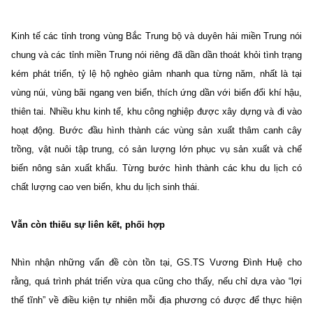
Kinh tế các tỉnh trong vùng Bắc Trung bộ và duyên hải miền Trung nói
chung và các tỉnh miền Trung nói riêng đã dần dần thoát khỏi tình trạng
kém phát triển, tỷ lệ hộ nghèo giảm nhanh qua từng năm, nhất là tại
vùng núi, vùng bãi ngang ven biển, thích ứng dần với biến đổi khí hậu,
thiên tai. Nhiều khu kinh tế, khu công nghiệp được xây dựng và đi vào
hoạt động. Bước đầu hình thành các vùng sản xuất thâm canh cây
trồng, vật nuôi tập trung, có sản lượng lớn phục vụ sản xuất và chế
biến nông sản xuất khẩu. Từng bước hình thành các khu du lịch có
chất lượng cao ven biển, khu du lịch sinh thái.
Vẫn còn thiếu sự liên kết, phối hợp
Nhìn nhận những vấn đề còn tồn tại, GS.TS Vương Đình Huệ cho
rằng, quá trình phát triển vừa qua cũng cho thấy, nếu chỉ dựa vào “lợi
thế tĩnh” về điều kiện tự nhiên mỗi địa phương có được để thực hiện