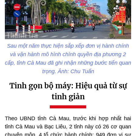
Sau một năm thực hiện sắp xếp đơn vị hành chính
và vận hành mô hình chính quyền địa phương 2
cấp, tỉnh Cà Mau đã ghi nhận những bước tiến quan
trọng. Ảnh: Chu Tuấn
Tinh gọn bộ máy: Hiệu quả từ sự
tinh giản
Theo UBND tỉnh Cà Mau, trước khi hợp nhất hai
tỉnh Cà Mau và Bạc Liêu, 2 tỉnh này có 26 cơ quan
chuyên môn, 4 tổ chức hành chính; 949 đơn vị sự