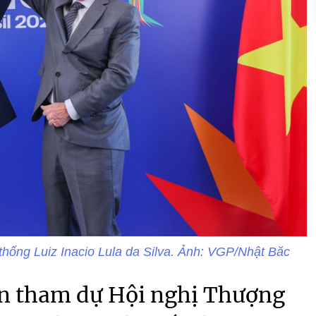
ống Luiz Inacio Lula da Silva. Ảnh: VGP/Nhật Băc
ên tham dự Hội nghị Thượng