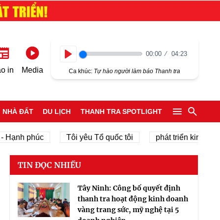
00:00
04:23
Play
o in
Media
Ca khúc:
Tự hào người làm báo Thanh tra
NHÀ ĐẤT
DU LỊCH
THANH TRA SPOTLIGHT
nh phúc
Tôi yêu Tổ quốc tôi
phát triển kinh tế tư nhâ
TIN ĐỌC NHIỀU
Tây Ninh: Công bố quyết định
thanh tra hoạt động kinh doanh
vàng trang sức, mỹ nghệ tại 5