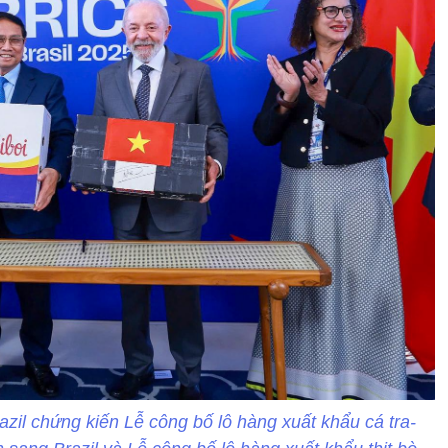
zil chứng kiến Lễ công bố lô hàng xuất khẩu cá tra-