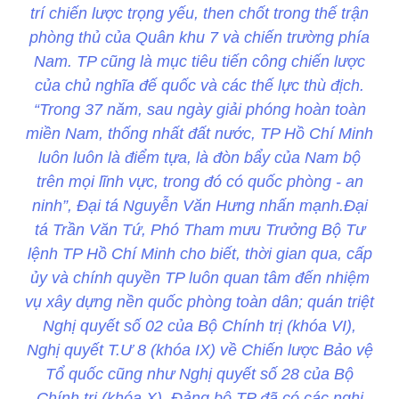
trí chiến lược trọng yếu, then chốt trong thế trận
phòng thủ của Quân khu 7 và chiến trường phía
Nam. TP cũng là mục tiêu tiến công chiến lược
của chủ nghĩa đế quốc và các thế lực thù địch.
“Trong 37 năm, sau ngày giải phóng hoàn toàn
miền Nam, thống nhất đất nước, TP Hồ Chí Minh
luôn luôn là điểm tựa, là đòn bẩy của Nam bộ
trên mọi lĩnh vực, trong đó có quốc phòng - an
ninh”, Đại tá Nguyễn Văn Hưng nhấn mạnh.Đại
tá Trần Văn Tứ, Phó Tham mưu Trưởng Bộ Tư
lệnh TP Hồ Chí Minh cho biết, thời gian qua, cấp
ủy và chính quyền TP luôn quan tâm đến nhiệm
vụ xây dựng nền quốc phòng toàn dân; quán triệt
Nghị quyết số 02 của Bộ Chính trị (khóa VI),
Nghị quyết T.Ư 8 (khóa IX) về Chiến lược Bảo vệ
Tổ quốc cũng như Nghị quyết số 28 của Bộ
Chính trị (khóa X). Đảng bộ TP đã có các nghị