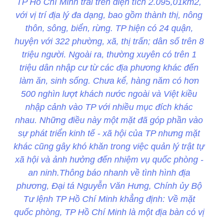
TP Hồ Chí Minh trải trên diện tích 2.095,01km2,
với vị trí địa lý đa dạng, bao gồm thành thị, nông
thôn, sông, biển, rừng. TP hiện có 24 quận,
huyện với 322 phường, xã, thị trấn; dân số trên 8
triệu người. Ngoài ra, thường xuyên có trên 1
triệu dân nhập cư từ các địa phương khác đến
làm ăn, sinh sống. Chưa kể, hàng năm có hơn
500 nghìn lượt khách nước ngoài và Việt kiều
nhập cảnh vào TP với nhiều mục đích khác
nhau. Những điều này một mặt đã góp phần vào
sự phát triển kinh tế - xã hội của TP nhưng mặt
khác cũng gây khó khăn trong việc quản lý trật tự
xã hội và ảnh hưởng đến nhiệm vụ quốc phòng -
an ninh.Thông báo nhanh về tình hình địa
phương, Đại tá Nguyễn Văn Hưng, Chính ủy Bộ
Tư lệnh TP Hồ Chí Minh khẳng định: Về mặt
quốc phòng, TP Hồ Chí Minh là một địa bàn có vị