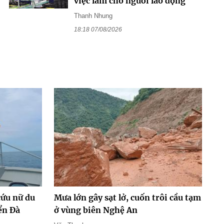
việc làm cho người lao động
Thanh Nhung
18:18 07/08/2026
cứu nữ du
Mưa lớn gây sạt lở, cuốn trôi cầu tạm
ển Đà
ở vùng biên Nghệ An