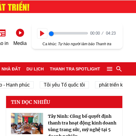
00:00
04:23
Play
o in
Media
Ca khúc:
Tự hào người làm báo Thanh tra
NHÀ ĐẤT
DU LỊCH
THANH TRA SPOTLIGHT
h phúc
Tôi yêu Tổ quốc tôi
phát triển kinh tế tư nhân
TIN ĐỌC NHIỀU
Tây Ninh: Công bố quyết định
thanh tra hoạt động kinh doanh
vàng trang sức, mỹ nghệ tại 5