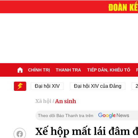
CHÍNH TRỊ
THANH TRA
TIẾP DÂN, KHIẾU TỐ
IV
Đại hội XIV
Đại hội XIV của Đảng
23/11/19
An sinh
Xã hội
/
Theo dõi Báo Thanh tra trên
Xế hộp mất lái đâm đ