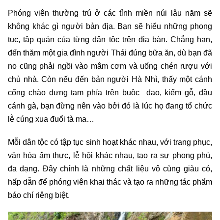
Phóng viên thường trú ở các tỉnh miền núi lâu năm sẽ
không khác gì người bản địa. Bạn sẽ hiểu những phong
tục, tập quán của từng dân tộc trên địa bàn. Chẳng hạn,
đến thăm một gia đình người Thái đúng bữa ăn, dù bạn đã
no cũng phải ngồi vào mâm cơm và uống chén rượu với
chủ nhà. Còn nếu đến bản người Hà Nhì, thấy một cánh
cổng chào dựng tạm phía trên buộc dao, kiếm gỗ, đầu
cánh gà, bạn đừng nên vào bởi đó là lúc họ đang tổ chức
lễ cúng xua đuổi tà ma…
Mỗi dân tộc có tập tục sinh hoạt khác nhau, với trang phục,
văn hóa ẩm thực, lễ hội khác nhau, tạo ra sự phong phú,
đa dạng. Đây chính là những chất liệu vô cùng giàu có,
hấp dẫn để phóng viên khai thác và tạo ra những tác phẩm
báo chí riêng biệt.