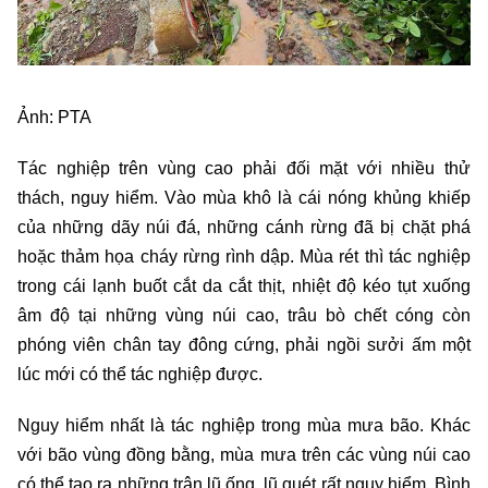
Ảnh: PTA
Tác nghiệp trên vùng cao phải đối mặt với nhiều thử
thách, nguy hiểm. Vào mùa khô là cái nóng khủng khiếp
của những dãy núi đá, những cánh rừng đã bị chặt phá
hoặc thảm họa cháy rừng rình dập. Mùa rét thì tác nghiệp
trong cái lạnh buốt cắt da cắt thịt, nhiệt độ kéo tụt xuống
âm độ tại những vùng núi cao, trâu bò chết cóng còn
phóng viên chân tay đông cứng, phải ngồi sưởi ấm một
lúc mới có thể tác nghiệp được.
Nguy hiểm nhất là tác nghiệp trong mùa mưa bão. Khác
với bão vùng đồng bằng, mùa mưa trên các vùng núi cao
có thể tạo ra những trận lũ ống, lũ quét rất nguy hiểm. Bình