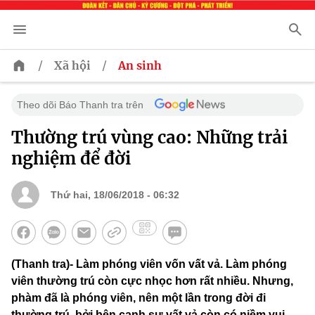
/
/
Xã hội
An sinh
Theo dõi Báo Thanh tra trên
Thường trú vùng cao: Những trải
nghiệm để đời
Thứ hai, 18/06/2018 - 06:32
(Thanh tra)- Làm phóng viên vốn vất vả. Làm phóng
viên thường trú còn cực nhọc hơn rất nhiều. Nhưng,
phàm đã là phóng viên, nên một lần trong đời đi
thường trú, bởi bên cạnh sự vất vả còn có niềm vui