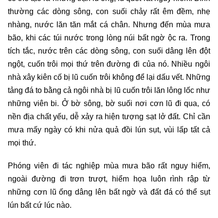
thường các dòng sông, con suối chảy rất êm đềm, nhẹ
nhàng, nước lăn tăn mắt cá chân. Nhưng đến mùa mưa
bão, khi các túi nước trong lòng núi bất ngờ ộc ra. Trong
tích tắc, nước trên các dòng sông, con suối dâng lên đột
ngột, cuốn trôi mọi thứ trên đường đi của nó. Nhiều ngôi
nhà xây kiên cố bị lũ cuốn trôi không để lại dấu vết. Những
tảng đá to bằng cả ngôi nhà bị lũ cuốn trôi lăn lông lốc như
những viên bi. Ở bờ sông, bờ suối nơi cơn lũ đi qua, có
nền địa chất yếu, dễ xảy ra hiện tượng sạt lở đất. Chỉ cần
mưa mấy ngày có khi nửa quả đồi lún sụt, vùi lấp tất cả
mọi thứ.
Phóng viên đi tác nghiệp mùa mưa bão rất nguy hiểm,
ngoài đường đi trơn trượt, hiểm họa luôn rình rập từ
những cơn lũ ống dâng lên bất ngờ và đất đá có thể sụt
lún bất cứ lúc nào.