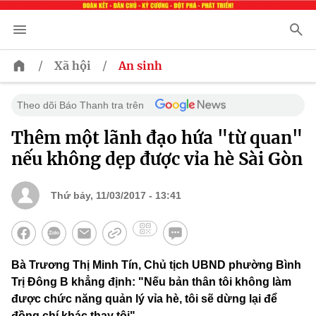
/
/
Xã hội
An sinh
Theo dõi Báo Thanh tra trên
Thêm một lãnh đạo hứa "từ quan"
nếu không dẹp được vỉa hè Sài Gòn
Thứ bảy, 11/03/2017 - 13:41
Bà Trương Thị Minh Tín, Chủ tịch UBND phường Bình
Trị Đông B khẳng định: "Nếu bản thân tôi không làm
được chức năng quản lý vỉa hè, tôi sẽ dừng lại để
đồng chí khác thay tôi"