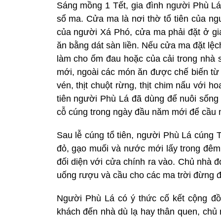
Sáng mồng 1 Tết, gia đình người Phù Lá t
sổ ma. Cửa ma là nơi thờ tổ tiên của n
của người Xá Phó, cửa ma phải đặt ở gia
ăn bằng dát sàn liền. Nếu cửa ma đặt lệc
làm cho ốm đau hoặc của cải trong nhà s
mới, ngoài các món ăn được chế biến từ g
vén, thịt chuột rừng, thịt chim nấu với 
tiên người Phù Lá đã dùng để nuôi sốn
cỗ cúng trong ngày đầu năm mới để cầu 
Sau lễ cúng tổ tiên, người Phù Lá cúng 
đỏ, gạo muối và nước mới lấy trong đêm 
đối diện với cửa chính ra vào. Chủ nhà 
uống rượu và cầu cho các ma trời đừng đế
Người Phù Lá có ý thức cố kết cộng đồ
khách đến nhà dù lạ hay thân quen, chủ