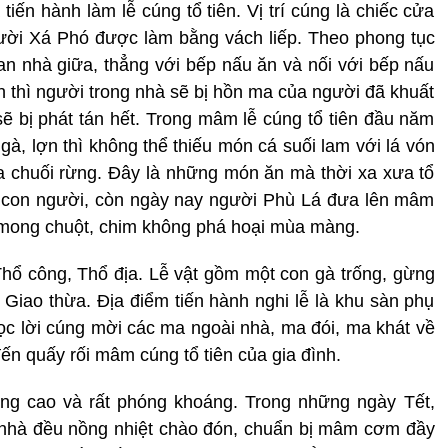
iến hành làm lễ cúng tổ tiên. Vị trí cúng là chiếc cửa
gười Xá Phó được làm bằng vách liếp. Theo phong tục
n nhà giữa, thẳng với bếp nấu ăn và nối với bếp nấu
h thì người trong nhà sẽ bị hồn ma của người đã khuất
ẽ bị phát tán hết. Trong mâm lễ cúng tổ tiên đầu năm
à, lợn thì không thể thiếu món cá suối lam với lá vón
hoa chuối rừng. Đây là những món ăn mà thời xa xưa tổ
g con người, còn ngày nay người Phù Lá đưa lên mâm
mong chuột, chim không phá hoại mùa màng.
Thổ công, Thổ địa. Lễ vật gồm một con gà trống, gừng
Giao thừa. Địa điểm tiến hành nghi lễ là khu sàn phụ
đọc lời cúng mời các ma ngoài nhà, ma đói, ma khát về
n quấy rối mâm cúng tổ tiên của gia đình.
ng cao và rất phóng khoáng. Trong những ngày Tết,
 nhà đều nồng nhiệt chào đón, chuẩn bị mâm cơm đầy