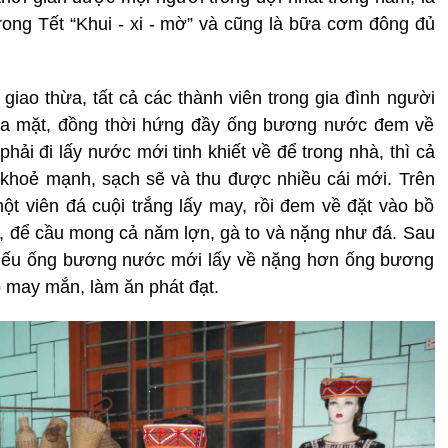
ong Tết “Khui - xi - mờ” và cũng là bữa cơm đông đủ
giao thừa, tất cả các thành viên trong gia đình người
rửa mặt, đồng thời hứng đầy ống bương nước đem về
ải đi lấy nước mới tinh khiết về để trong nhà, thì cả
 khoẻ mạnh, sạch sẽ và thu được nhiều cái mới. Trên
t viên đá cuội trắng lấy may, rồi đem về đặt vào bồ
, để cầu mong cả năm lợn, gà to và nặng như đá. Sau
, nếu ống bương nước mới lấy về nặng hơn ống bương
 may mắn, làm ăn phát đạt.