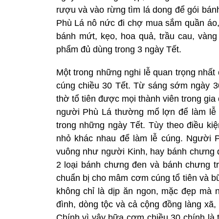
rượu và vào rừng tìm lá dong để gói bán
Phù Lá nô nức đi chợ mua sắm quần áo, 
bánh mứt, kẹo, hoa quả, trầu cau, vàn
phẩm đủ dùng trong 3 ngày Tết.
Một trong những nghi lễ quan trọng nhất đ
cúng chiều 30 Tết. Từ sáng sớm ngày 30
thờ tổ tiên được mọi thành viên trong gia 
người Phù Lá thường mổ lợn để làm lễ 
trong những ngày Tết. Tùy theo điều ki
nhỏ khác nhau để làm lễ cúng. Người
vuông như người Kinh, hay bánh chưng 
2 loại bánh chưng đen và bánh chưng trắ
chuẩn bị cho mâm cơm cúng tổ tiên và bữ
không chỉ là dịp ăn ngon, mặc đẹp mà n
đình, dòng tộc và cả cộng đồng làng x
Chính vì vậy bữa cơm chiều 30 chính là 