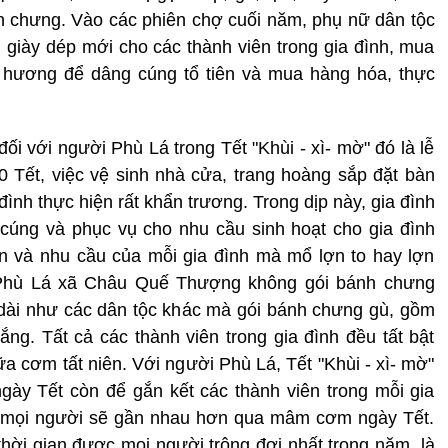
h chưng. Vào các phiên chợ cuối năm, phụ nữ dân tộc
giày dép mới cho các thành viên trong gia đình, mua
g hương để dâng cúng tổ tiên và mua hàng hóa, thực
ối với người Phù Lá trong Tết "Khùi - xì- mờ" đó là lễ
 Tết, việc vệ sinh nhà cửa, trang hoàng sắp đặt bàn
đình thực hiện rất khẩn trương. Trong dịp này, gia đình
cúng và phục vụ cho nhu cầu sinh hoạt cho gia đình
ện và nhu cầu của mỗi gia đình mà mổ lợn to hay lợn
 Phù Lá xã Châu Quế Thượng không gói bánh chưng
dài như các dân tộc khác mà gói bánh chưng gù, gồm
ng. Tất cả các thành viên trong gia đình đều tất bật
a cơm tất niên. Với người Phù Lá, Tết "Khùi - xì- mờ"
gày Tết còn để gắn kết các thành viên trong mỗi gia
ã, mọi người sẽ gần nhau hơn qua mâm cơm ngày Tết.
thời gian được mọi người trông đợi nhất trong năm, là