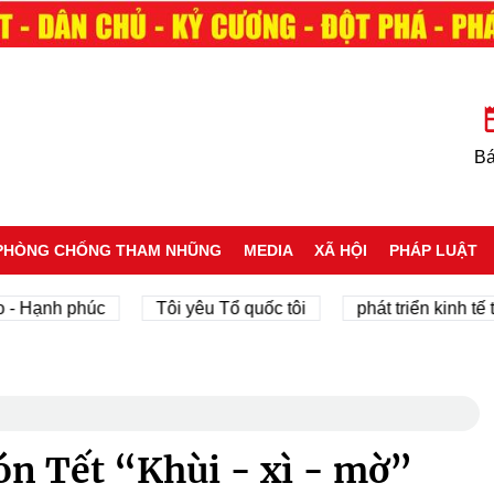
Bá
PHÒNG CHỐNG THAM NHŨNG
MEDIA
XÃ HỘI
PHÁP LUẬT
nh phúc
Tôi yêu Tổ quốc tôi
phát triển kinh tế tư nhâ
ón Tết “Khùi - xì - mờ”