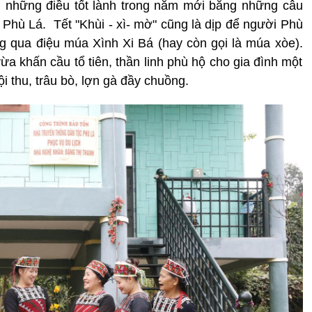
 những điều tốt lành trong năm mới bằng những câu
 Phù Lá. Tết "Khùi - xì- mờ" cũng là dịp để người Phù
g qua điệu múa Xình Xi Bá (hay còn gọi là múa xòe).
a khấn cầu tổ tiên, thần linh phù hộ cho gia đình một
thu, trâu bò, lợn gà đầy chuồng.