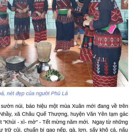
 bá, nét đẹp của người Phù Lá
 sườn núi, báo hiệu một mùa Xuân mới đang về trên
n Nhầy, xã Châu Quế Thượng, huyện Văn Yên tạm gác
Tết "Khùi - xì- mờ" - Tết mừng năm mới. Ngay từ những
 trữ củi, chuẩn bị gạo nếp, gà, lợn, sấy khô cá, nấu