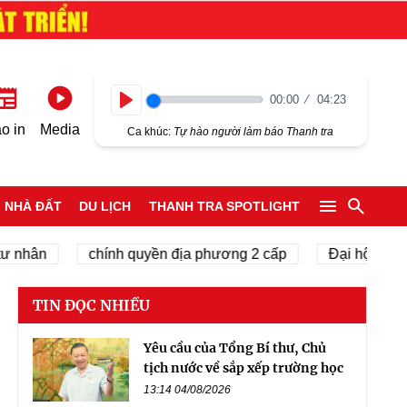
00:00
04:23
Play
o in
Media
Ca khúc:
Tự hào người làm báo Thanh tra
NHÀ ĐẤT
DU LỊCH
THANH TRA SPOTLIGHT
n
chính quyền địa phương 2 cấp
Đại hội Đại biểu t
TIN ĐỌC NHIỀU
Yêu cầu của Tổng Bí thư, Chủ
tịch nước về sắp xếp trường học
13:14 04/08/2026