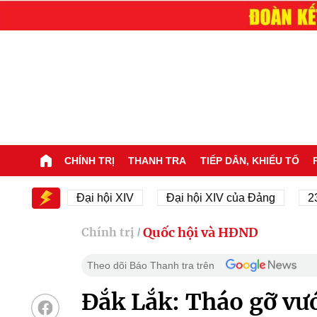
CHÍNH TRỊ
THANH TRA
TIẾP DÂN, KHIẾU TỐ
IV
Đại hội XIV
Đại hội XIV của Đảng
23/11/19
Quốc hội và HĐND
Chính trị
/
Theo dõi Báo Thanh tra trên
Đắk Lắk: Tháo gỡ vư