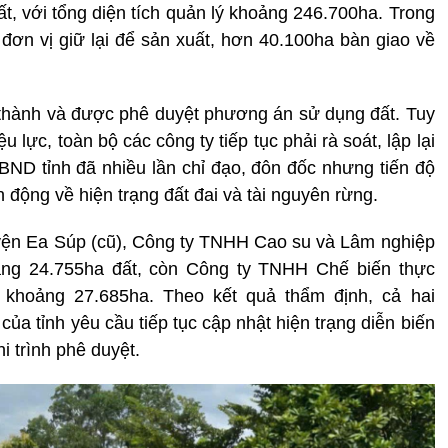
ất, với tổng diện tích quản lý khoảng 246.700ha. Trong
đơn vị giữ lại để sản xuất, hơn 40.100ha bàn giao về
thành và được phê duyệt phương án sử dụng đất. Tuy
u lực, toàn bộ các công ty tiếp tục phải rà soát, lập lại
ND tỉnh đã nhiều lần chỉ đạo, đôn đốc nhưng tiến độ
 động về hiện trạng đất đai và tài nguyên rừng.
uyện Ea Súp (cũ), Công ty TNHH Cao su và Lâm nghiệp
ng 24.755ha đất, còn Công ty TNHH Chế biến thực
khoảng 27.685ha. Theo kết quả thẩm định, cả hai
a tỉnh yêu cầu tiếp tục cập nhật hiện trạng diễn biến
i trình phê duyệt.