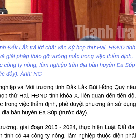
nh Đắk Lắk trả lời chất vấn Kỳ họp thứ Hai, HĐND tỉnh
 và giải pháp tháo gỡ vướng mắc trong việc thẩm định,
 công ty nông, lâm nghiệp trên địa bàn huyện Ea Súp
ước đây). Ảnh: NG
nghiệp và Môi trường tỉnh Đắk Lắk Bùi Hồng Quý nêu
 họp thứ Hai, HĐND tỉnh khóa X, liên quan đến tiến độ,
c trong việc thẩm định, phê duyệt phương án sử dụng
n địa bàn huyện Ea Súp (trước đây).
ường, giai đoạn 2015 - 2024, thực hiện Luật Đất đai
n tỉnh có 44 công ty nông, lâm nghiệp thuộc diện phải