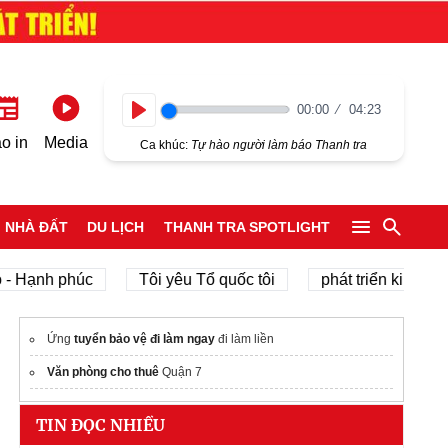
00:00
04:23
Play
o in
Media
Ca khúc:
Tự hào người làm báo Thanh tra
NHÀ ĐẤT
DU LỊCH
THANH TRA SPOTLIGHT
nh phúc
Tôi yêu Tổ quốc tôi
phát triển kinh tế tư nhâ
Ứng
tuyển bảo vệ đi làm ngay
đi làm liền
Văn phòng cho thuê
Quận 7
TIN ĐỌC NHIỀU