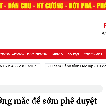
Bá
PHÒNG CHỐNG THAM NHŨNG
MEDIA
XÃ HỘI
PHÁP LUẬT
45 - 23/11/2025
80 năm Hành trình Độc lập - Tự do - Hạ
ớng mắc để sớm phê duyệt