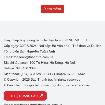
Xem thêm
Giấy phép hoạt động báo chí điện tử số: 237/GP-BTTTT
Cấp ngày: 30/08/2024; Nơi cấp: Bộ Văn hóa - Thể thao và Du lịch
Tổng Biên tập:
Nguyễn Tuấn Anh
Email: toasoan@thanhtra.com.vn
Địa chỉ tòa soạn: 100 Tô Hiệu, Hà Đông, Hà Nội.
Hotline: 090.456.3399
Điện thoại: (+84)24 3728 - 1341 / (+84)24 3728 - 1342
© Copyright 2025 Báo Thanh tra, All rights reserved
® Báo Thanh tra giữ bản quyền nội dung trên website này
LIÊN HỆ QUẢNG CÁO
Email: trisubandocbtt@thanhtra.com.vn