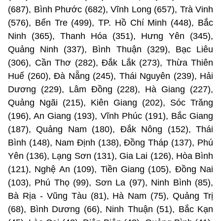
(687), Bình Phước (682), Vĩnh Long (657), Trà Vinh
(576), Bến Tre (499), TP. Hồ Chí Minh (448), Bắc
Ninh (365), Thanh Hóa (351), Hưng Yên (345),
Quảng Ninh (337), Bình Thuận (329), Bạc Liêu
(306), Cần Thơ (282), Đắk Lắk (273), Thừa Thiên
Huế (260), Đà Nẵng (245), Thái Nguyên (239), Hải
Dương (229), Lâm Đồng (228), Hà Giang (227),
Quảng Ngãi (215), Kiên Giang (202), Sóc Trăng
(196), An Giang (193), Vĩnh Phúc (191), Bắc Giang
(187), Quảng Nam (180), Đắk Nông (152), Thái
Bình (148), Nam Định (138), Đồng Tháp (137), Phú
Yên (136), Lạng Sơn (131), Gia Lai (126), Hòa Bình
(121), Nghệ An (109), Tiền Giang (105), Đồng Nai
(103), Phú Thọ (99), Sơn La (97), Ninh Bình (85),
Bà Rịa - Vũng Tàu (81), Hà Nam (75), Quảng Trị
(68), Bình Dương (66), Ninh Thuận (51), Bắc Kạn