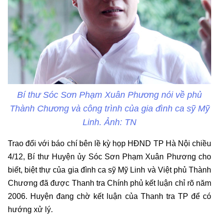
Bí thư Sóc Sơn Phạm Xuân Phương nói về phủ
Thành Chương và công trình của gia đình ca sỹ Mỹ
Linh. Ảnh: TN
Trao đổi với báo chí bên lề kỳ họp HĐND TP Hà Nội chiều
4/12, Bí thư Huyện ủy Sóc Sơn Phạm Xuân Phương cho
biết, biệt thự của gia đình ca sỹ Mỹ Linh và Việt phủ Thành
Chương đã được Thanh tra Chính phủ kết luận chỉ rõ năm
2006. Huyện đang chờ kết luận của Thanh tra TP để có
hướng xử lý.