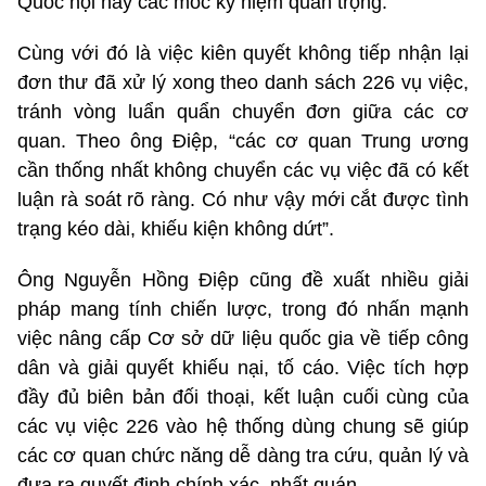
Quốc hội hay các mốc kỷ niệm quan trọng.
Cùng với đó là việc kiên quyết không tiếp nhận lại
đơn thư đã xử lý xong theo danh sách 226 vụ việc,
tránh vòng luẩn quẩn chuyển đơn giữa các cơ
quan. Theo ông Điệp, “các cơ quan Trung ương
cần thống nhất không chuyển các vụ việc đã có kết
luận rà soát rõ ràng. Có như vậy mới cắt được tình
trạng kéo dài, khiếu kiện không dứt”.
Ông Nguyễn Hồng Điệp cũng đề xuất nhiều giải
pháp mang tính chiến lược, trong đó nhấn mạnh
việc nâng cấp Cơ sở dữ liệu quốc gia về tiếp công
dân và giải quyết khiếu nại, tố cáo. Việc tích hợp
đầy đủ biên bản đối thoại, kết luận cuối cùng của
các vụ việc 226 vào hệ thống dùng chung sẽ giúp
các cơ quan chức năng dễ dàng tra cứu, quản lý và
đưa ra quyết định chính xác, nhất quán.