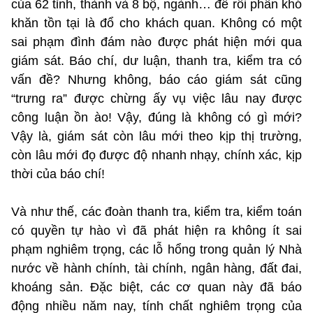
của 62 tỉnh, thành và 8 bộ, ngành… để rồi phần khó
khăn tồn tại là đổ cho khách quan. Không có một
sai phạm đình đám nào được phát hiện mới qua
giám sát. Báo chí, dư luận, thanh tra, kiểm tra có
vấn đề? Nhưng không, báo cáo giám sát cũng
“trưng ra” được chừng ấy vụ việc lâu nay được
công luận ồn ào! Vậy, đúng là không có gì mới?
Vậy là, giám sát còn lâu mới theo kịp thị trường,
còn lâu mới đọ được độ nhanh nhạy, chính xác, kịp
thời của báo chí!
Và như thế, các đoàn thanh tra, kiểm tra, kiểm toán
có quyền tự hào vì đã phát hiện ra không ít sai
phạm nghiêm trọng, các lỗ hổng trong quản lý Nhà
nước về hành chính, tài chính, ngân hàng, đất đai,
khoáng sản. Đặc biệt, các cơ quan này đã báo
động nhiều năm nay, tính chất nghiêm trọng của