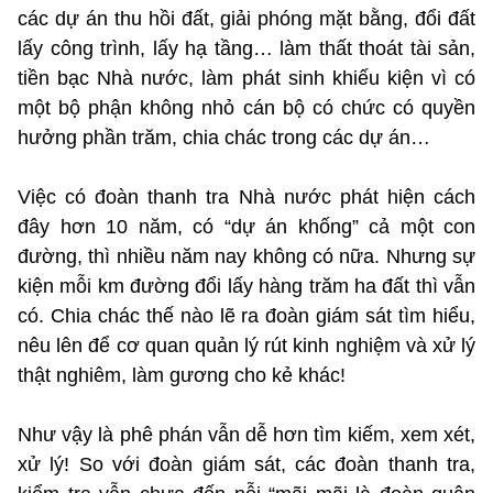
các dự án thu hồi đất, giải phóng mặt bằng, đổi đất
lấy công trình, lấy hạ tầng… làm thất thoát tài sản,
tiền bạc Nhà nước, làm phát sinh khiếu kiện vì có
một bộ phận không nhỏ cán bộ có chức có quyền
hưởng phần trăm, chia chác trong các dự án…
Việc có đoàn thanh tra Nhà nước phát hiện cách
đây hơn 10 năm, có “dự án khống” cả một con
đường, thì nhiều năm nay không có nữa. Nhưng sự
kiện mỗi km đường đổi lấy hàng trăm ha đất thì vẫn
có. Chia chác thế nào lẽ ra đoàn giám sát tìm hiểu,
nêu lên để cơ quan quản lý rút kinh nghiệm và xử lý
thật nghiêm, làm gương cho kẻ khác!
Như vậy là phê phán vẫn dễ hơn tìm kiếm, xem xét,
xử lý! So với đoàn giám sát, các đoàn thanh tra,