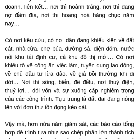
doanh, liên kết… nơi thì hoành tráng, nơi thì đang
nợ đầm đìa, nơi thì hoang hoá hàng chục năm
nay…
Có nơi kêu cứu, có nơi dân đang khiếu kiện về đất
cát, nhà cửa, chợ búa, đường sá, điện đóm, nước
nôi khu tái định cư, cả khu đô thị mới… Có nơi
khiếu tố về công ăn việc làm, tuyển dụng lao động,
về chủ đầu tư lừa đảo, về giá bồi thường khi di
dời… Nơi thì sông, biển, đê điều, nơi thuỷ điện,
thuỷ lợi… đói vốn và sự xuống cấp nghiêm trọng
của các công trình. Tựu trung là đất đai đang nóng
lên với đơn thư tồn đọng kéo dài.
Vậy mà, hơn nửa năm giám sát, các báo cáo tổng
hợp đệ trình tựa như sao chép phần lớn thành tích